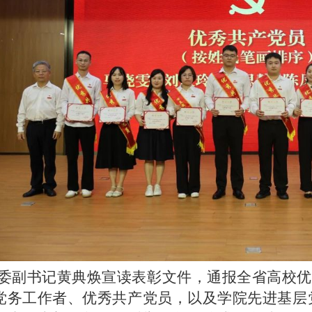
委副书记黄典焕宣读表彰文件，通报全省高校优
党务工作者、优秀共产党员，以及学院先进基层