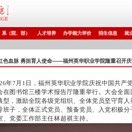
系（院、部）
人才培养
办学能力评价
招生信息
就
红色血脉 勇担育人使命——福州英华职业学院隆重召开庆祝中
026年7月1日，福州英华职业学院庆祝中国共产党
会在图书馆三楼学术报告厅隆重举行。大会全面
典型，激励全院各级党组织、全体党员坚守育人
导班子，全体正式党员、预备党员、入党积极分
室、党委工作部主任林超祺主持。