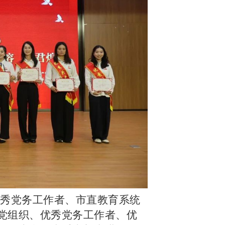
秀党务工作者、市直教育系统
党组织、优秀党务工作者、优