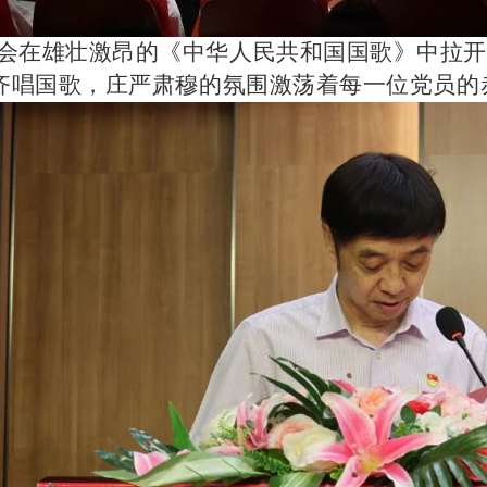
会在雄壮激昂的《中华人民共和国国歌》中拉开
齐唱国歌，庄严肃穆的氛围激荡着每一位党员的