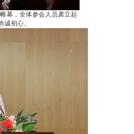
帷幕，全体参会人员肃立起
赤诚初心。