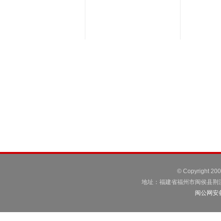
© Copyright 2
地址：福建省福州市闽侯县荆溪镇荆港
闽公网安备3