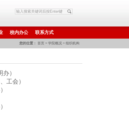
业
校内办公
联系方式
您的位置：
首页
>
学院概况
>
组织机构
明办）
会、工会）
心）
心）
）