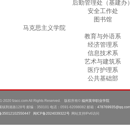
后勤管理处（基建办
安全工作处
图书馆
马克思主义学院
教育与外语系
经济管理系
信息技术系
艺术与建筑系
医疗护理系
公共基础部
001-2020 fzacc.com All Rights Reserved. 版权所有©
福州英华职业学院
路128号 邮编：350101 电话：0591-62098082 邮箱：
478769935@qq.co
5012102550447
闽ICP备2024039322号
网站支持IPv6访问