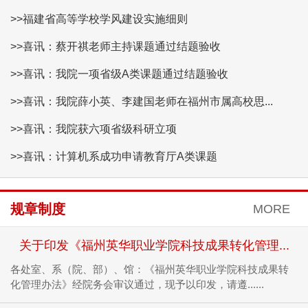
>>福建省高等学校学风建设实施细则
>>喜讯：蔡开祺老师主持课题通过结题验收
>>喜讯：我院一项省级A类课题通过结题验收
>>喜讯：我院薛小英、李建国老师在福州市属高校思...
>>喜讯：我院获六项省级科研立项
>>喜讯：计算机系成功申请教育厅A类课题
规章制度
MORE
关于印发《福州英华职业学院科技成果转化管理...
各处室、系（院、部）、馆：《福州英华职业学院科技成果转
化管理办法》经院务会审议通过，现予以印发，请遵......