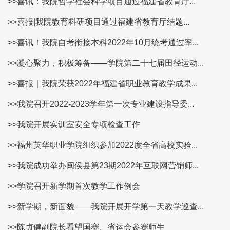
>>喜讯：我院哲学社会科学项目通过福建省教育厅...
>>喜报|我院教育科研项目通过福建省教育厅结题...
>>喜讯！我院自考衔接本科2022年10月统考通过率...
>>凝心聚力，积极筹备——学院第二十七届田径运动...
>>喜报｜我院荣获2022年福建省职业教育教学成果...
>>我院召开2022-2023学年第一次专业建设指导委...
>>我院开展实训室安全专项检查工作
>>福州英华职业学院组织参加2022度全省高校实验...
>>我院成功举办闽侯县第23期2022年互联网营销师...
>>学院召开新学期首次教学工作例会
>>新学期，新面貌——我院开展开学第一天教学巡查...
>>陈贞健副院长看望国赛、省运会参赛师生