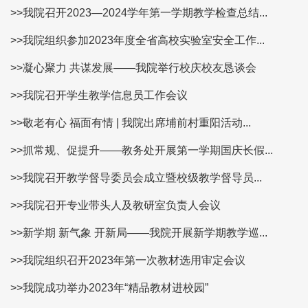
>>我院召开2023—2024学年第一学期教学检查总结...
>>我院组织参加2023年度全省高校实验室安全工作...
>>凝心聚力 共谋发展——我院举行校庆校友恳谈会
>>我院召开学生教学信息员工作会议
>>敬老有心 福面有情 | 我院出席埔前村重阳活动...
>>抓常规、促提升——教务处开展第一学期国庆长假...
>>我院召开教学督导委员会成立暨校级教学督导员...
>>我院召开专业带头人及教研室负责人会议
>>新学期 新气象 开新局——我院开展新学期教学巡...
>>我院组织召开2023年第一次教材选用审定会议
>>我院成功举办2023年“精品教材进校园”