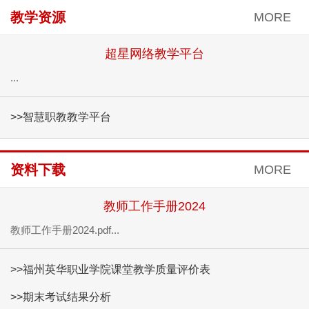
教学资源
MORE
超星网络教学平台
...
>>智慧职教教学平台
资料下载
MORE
教师工作手册2024
教师工作手册2024.pdf...
>>福州英华职业学院课堂教学质量评价表
>>期末考试结果分析