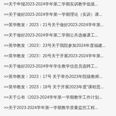
>>关于申报2023-2024学年第二学期实训教学低值...
>>关于做好2023-2024学年第一学期理论（实训）课...
>>英华教发﹝2023﹞21号关于做好2023-2024学年第...
>>关于做好2023-2024学年第二学期公共选修课工...
>>英华教发〔2023〕23号关于我院参加2024年度福建...
>>英华教发〔2023〕20号关于开展2023-2024学年第...
>>关于做好2023-2024学年学生教学信息员选聘工...
>>英华教发﹝2023﹞17号 关于举办2023年院级教师...
>>英华教发﹝2023﹞18号 关于开展2023年度“课程思...
>>关于公布《2023-2024学年第一学期教学工作计划...
>>关于2023-2024学年第一学期教学质量监控工程...