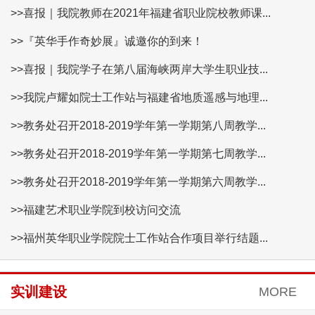
>>喜报｜我院教师在2021年福建省职业院校教师课...
>>『英华手作奇妙展』诚邀你的到来！
>>喜报｜我院学子在第八届海峡两岸大学生职业技...
>>我院卢耀如院士工作站与福建省地质遥感与地理...
>>教务处召开2018-2019学年第一学期第八周教学...
>>教务处召开2018-2019学年第一学期第七周教学...
>>教务处召开2018-2019学年第一学期第六周教学...
>>福建艺术职业学院到校访问交流
>>福州英华职业学院院士工作站合作项目举行结题...
实训建设
MORE