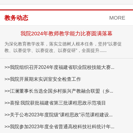
教务动态
MORE
我院2024年教师教学能力比赛圆满落幕
为深化教育教学改革，落实立德树人根本任务，坚持“以赛促
教、以赛促学、以赛促改、以赛促研”，全面提升......
>>我院组织召开2024年度福建省职业院校技能大赛...
>>我院开展期末实训室安全检查工作
>>江澜董事长当选全国乡村振兴产教融合联盟（乡...
>>喜报:我院获批福建省第三批课程思政示范项目
>>关于公布2023年度院级“课程思政”示范课程建设...
>>我院参加2023年度全省普通高校科技社科统计年...