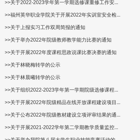
>>关于2022-2023学年第一学期选修课重修工作安...
>>福州英华职业学院关于开展2022年实训室安全检...
>>关于上报实习工作双周简报的通知
>>关于举办2022年院级教师教学能力比赛的通知
>>关于开展2022年度课程思政说课比赛决赛的通知
>>关于林晓梅转学的公示
>>关于林晨曦转学的公示
>>关于组织2022-2023学年第一学期院级选修课程...
>>关于开展2022年院级精品在线开放课程建设项目...
>>关于公布2022年院级教材建设立项评审结果的通...
>>关于开展2021-2022学年第二学期教学质量监控...
>>关于举办我院第八届大学生职业技能竞赛活动的...