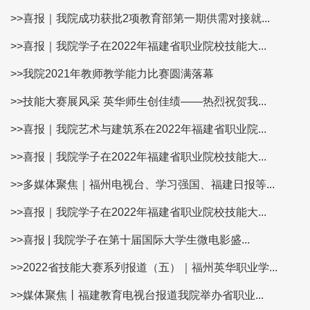
>>喜报｜我院成功获批2项教育部第一期供需对接就...
>>喜报｜我院学子在2022年福建省职业院校技能大...
>>我院2021年教师教学能力比赛圆满落幕
>>技能大赛展风采 英华师生创佳绩——热烈祝贺我...
>>喜报｜我院艺术与建筑系在2022年福建省职业院...
>>喜报｜我院学子在2022年福建省职业院校技能大...
>>多媒体聚焦｜福州电视台、学习强国、福建日报等...
>>喜报｜我院学子在2022年福建省职业院校技能大...
>>喜报 | 我院学子在第十届国际大学生微电影盛...
>>2022省技能大赛系列报道（五）｜福州英华职业学...
>>媒体聚焦丨福建教育电视台报道我院举办省职业...