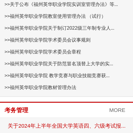
>>关于公布《福州英华职业学院实训室管理办法》等...
>>福州英华职业学院教室使用管理办法 （试行）
>>福州英华职业学院关于制订2022级三年制专业人...
>>福州英华职业学院学术委员会议事规则
>>福州英华职业学院学术委员会章程
>>福州英华职业学院关于防范冒名顶替上大学的实...
>>福州英华职业学院 教学竞赛与职业技能竞赛获...
>>福州英华职业学院教材管理办法
考务管理
MORE
关于2024年上半年全国大学英语四、六级考试报...