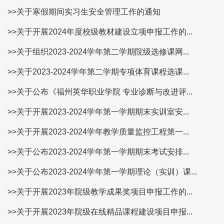
>>关于寒假期间实习生安全管理工作的通知
>>关于开展2024年度校级教材建设立项申报工作的...
>>关于组织2023-2024学年第二学期院级选修课网...
>>关于2023-2024学年第二学期专项体育课程选课...
>>关于公布《福州英华职业学院 专业诊断与改进评...
>>关于开展2023-2024学年第一学期期末实训室安...
>>关于开展2023-2024学年教学质量监控工程第一...
>>关于公布2023-2024学年第一学期期末考试安排...
>>关于公布2023-2024学年第一学期理论（实训）课...
>>关于开展2023年院级教学成果奖项目申报工作的...
>>关于开展2023年院级在线精品课程建设项目申报...