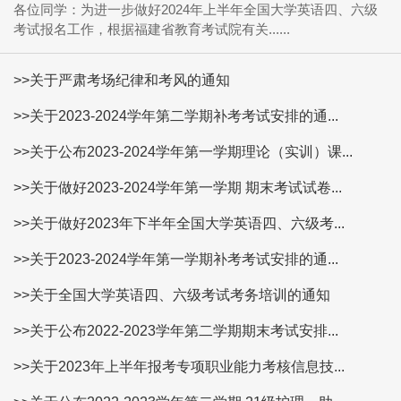
各位同学：为进一步做好2024年上半年全国大学英语四、六级
考试报名工作，根据福建省教育考试院有关......
>>关于严肃考场纪律和考风的通知
>>关于2023-2024学年第二学期补考考试安排的通...
>>关于公布2023-2024学年第一学期理论（实训）课...
>>关于做好2023-2024学年第一学期 期末考试试卷...
>>关于做好2023年下半年全国大学英语四、六级考...
>>关于2023-2024学年第一学期补考考试安排的通...
>>关于全国大学英语四、六级考试考务培训的通知
>>关于公布2022-2023学年第二学期期末考试安排...
>>关于2023年上半年报考专项职业能力考核信息技...