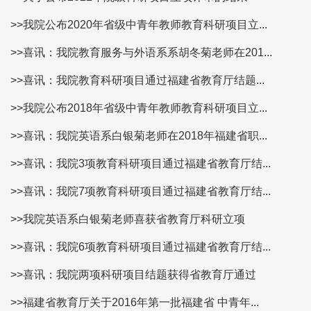
>>我院公布2020年省级中青年教师教育科研项目立...
>>喜讯：我院教育服务与外语系系胡冬菊老师在201...
>>喜讯：我院教育科研项目通过福建省教育厅结题...
>>我院公布2018年省级中青年教师教育科研项目立...
>>喜讯：我院英语系白银菊老师在2018年福建省职...
>>喜讯：我院3项教育科研项目通过福建省教育厅结...
>>喜讯：我院7项教育科研项目通过福建省教育厅结...
>>我院英语系白银菊老师喜获省教育厅科研立项
>>喜讯：我院6项教育科研项目通过福建省教育厅结...
>>喜讯：我院两项科研项目结题获得省教育厅通过
>>福建省教育厅关于2016年第一批福建省 中青年...