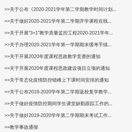
>>关于公布《2020-2021学年第二学期教学时间计划...
>>关于做好2020-2021学年第二学期开学课程在线...
>>关于开展“3+1”教学质量监控工程2020-2021学年...
>>关于办理2020-2021学年第一学期期末缓考手续...
>>关于开展2020年度课程思政教学竞赛的通知
>>关于开展2020年度课程思政建设项目立项的通知
>>关于常态化疫情防控错峰上下课时间安排的通知
>>关于公布2019-2020学年第二学期返校复学教学...
>>关于做好疫情防控期间学生课堂缺勤跟踪工作的...
>>关于做好2019-2020学年第二学期期末考试工作...
>>教学事故通报