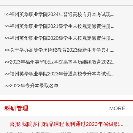
>>福州英华职业学院2024年普通高校专升本考试现...
>>福州英华职业学院2021级学生未按规定缴费注册...
>>福州英华职业学院2020级学生未按规定缴费注册...
>>关于举办高等学历继续教育2023级新生开学典礼...
>>2023年福州英华职业学院高等学历继续教育2022...
>>福州英华职业学院2023年普通高校专升本考试现...
>>2022年专升本录取名单
科研管理
MORE
喜报:我院多门精品课程顺利通过2023年省级职...