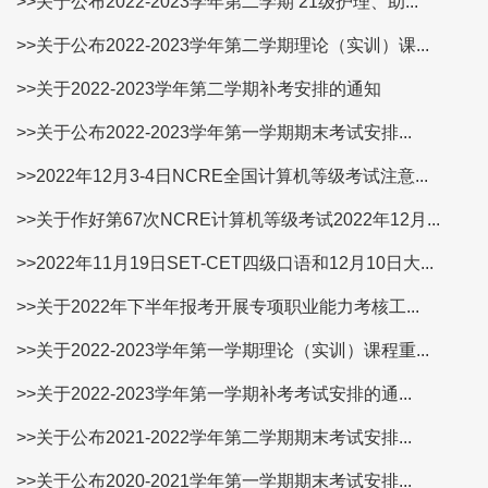
>>关于公布2022-2023学年第二学期 21级护理、助...
>>关于公布2022-2023学年第二学期理论（实训）课...
>>关于2022-2023学年第二学期补考安排的通知
>>关于公布2022-2023学年第一学期期末考试安排...
>>2022年12月3-4日NCRE全国计算机等级考试注意...
>>关于作好第67次NCRE计算机等级考试2022年12月...
>>2022年11月19日SET-CET四级口语和12月10日大...
>>关于2022年下半年报考开展专项职业能力考核工...
>>关于2022-2023学年第一学期理论（实训）课程重...
>>关于2022-2023学年第一学期补考考试安排的通...
>>关于公布2021-2022学年第二学期期末考试安排...
>>关于公布2020-2021学年第一学期期末考试安排...