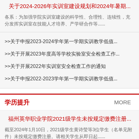
关于2024-2026年实训室建设规划和2024年暑期...
各系：为加强学院实训室建设的科学性、合理性、连续性，充
分发挥实训室在技能人才培养、产学研合作等......
>>关于申报2023-2024学年第一学期实训教学低值...
>>关于开展2023年度高等学校实验室安全检查工作...
>>关于开展2022年实训室安全检查工作的通知
>>关于申报2022-2023学年第一学期实训教学低值...
学历提升
MORE
福州英华职业学院2021级学生未按规定缴费注册...
截至2024年1月10日，2021级学生黄诗莹等3位学生（名单见附
件）未按规定缴费注册。请相关学生从即日起......