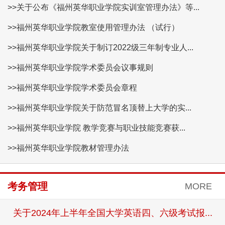
>>关于公布《福州英华职业学院实训室管理办法》等...
>>福州英华职业学院教室使用管理办法 （试行）
>>福州英华职业学院关于制订2022级三年制专业人...
>>福州英华职业学院学术委员会议事规则
>>福州英华职业学院学术委员会章程
>>福州英华职业学院关于防范冒名顶替上大学的实...
>>福州英华职业学院 教学竞赛与职业技能竞赛获...
>>福州英华职业学院教材管理办法
考务管理
MORE
关于2024年上半年全国大学英语四、六级考试报...