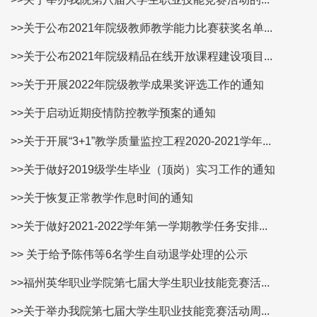
>>关于公布2021年院级教师教学能力比赛获奖名单...
>>关于公布2021年院级精品在线开放课程建设项目...
>>关于开展2022年院级教学成果奖评选工作的通知
>>关于启动近期疫情防控教学预案的通知
>>关于开展“3+1”教学质量监控工程2020-2021学年...
>>关于做好2019级学生毕业（顶岗）实习工作的通知
>>关于恢复正常教学作息时间的通知
>>关于做好2021-2022学年第一学期教学任务安排...
>> 关于给予陈伟等6名学生自动退学处理的公示
>>福州英华职业学院第七届大学生职业技能竞赛活...
>>关于举办我院第七届大学生职业技能竞赛活动周...