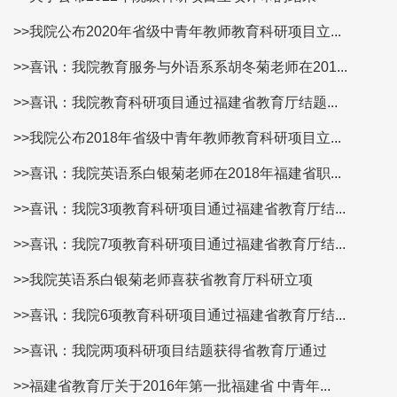
>>我院公布2020年省级中青年教师教育科研项目立...
>>喜讯：我院教育服务与外语系系胡冬菊老师在201...
>>喜讯：我院教育科研项目通过福建省教育厅结题...
>>我院公布2018年省级中青年教师教育科研项目立...
>>喜讯：我院英语系白银菊老师在2018年福建省职...
>>喜讯：我院3项教育科研项目通过福建省教育厅结...
>>喜讯：我院7项教育科研项目通过福建省教育厅结...
>>我院英语系白银菊老师喜获省教育厅科研立项
>>喜讯：我院6项教育科研项目通过福建省教育厅结...
>>喜讯：我院两项科研项目结题获得省教育厅通过
>>福建省教育厅关于2016年第一批福建省 中青年...