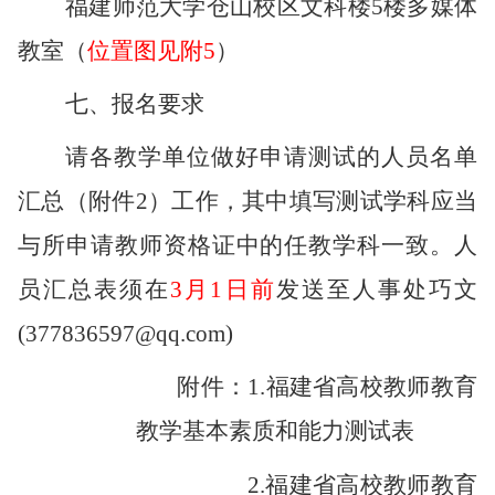
福建师范大学
仓山
校
区
文
科楼
5楼
多
媒体
教室
（
位
置图
见附
5
）
七、报名要求
请各
教学单位做好
申请测试的人员名单
汇总（附件
2）工作，其中填写测试学科应当
与所申请教师资格证中的任教学科一致。
人
员汇总表须在
3月
1
日前
发送至人事处巧文
(377836597@qq.com)
附件：
1.福建省高校教师教育
教学基本素质和能力测试表
2.福建省高校教师教育