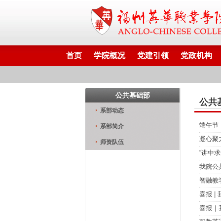
首页
学院概况
党建引领
党政机构
公共基础部
公共
系部动态
端午节
系部简介
凝心聚
师资队伍
“讲中
我院公
智融教
喜报 
喜报｜