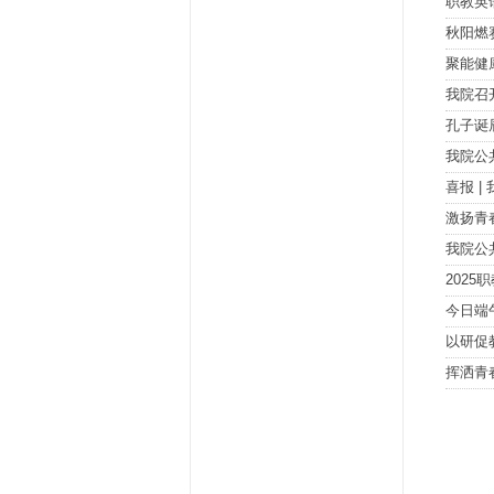
职教英
秋阳燃
聚能健
我院召
孔子诞
我院公
喜报 
激扬青
我院公
202
今日端
以研促
挥洒青