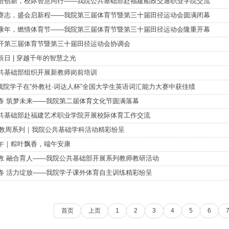
语创新，校际智慧同行——我院公共基础部赴福建船政交通职业学院交流
赛志，盛会启新程——我院第三届体育节暨第三十届田径运动会圆满闭幕
康年，燃情体育节——我院第三届体育节暨第三十届田径运动会隆重开幕
开第三届体育节暨第三十届田径运动会协调会
辰日 | 穿越千年的智慧之光
共基础部组织开展新教师岗前培训
| 我院学子在“外教社·词达人杯”全国大学生英语词汇能力大赛中获佳绩
春 筑梦未来——我院第二届体育文化节圆满落幕
共基础部赴福建艺术职业学院开展校际体育工作交流
5职教周系列｜我院公共基础学科活动精彩纷呈
午｜粽叶飘香，端午安康
教 融合育人——我院公共基础部开展系列教师教研活动
春 活力绽放——我院学子课外体育自主训练精彩纷呈
首页
上页
1
2
3
4
5
6