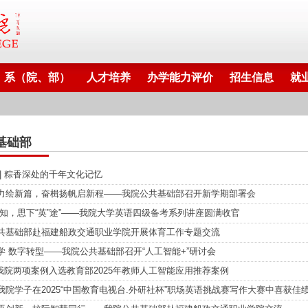
系（院、部）
人才培养
办学能力评价
招生信息
就
基础部
 | 粽香深处的千年文化记忆
力绘新篇，奋楫扬帆启新程——我院公共基础部召开新学期部署会
求知，思下“英”途”——我院大学英语四级备考系列讲座圆满收官
共基础部赴福建船政交通职业学院开展体育工作专题交流
学 数字转型——我院公共基础部召开“人工智能+”研讨会
| 我院两项案例入选教育部2025年教师人工智能应用推荐案例
我院学子在2025“中国教育电视台.外研社杯”职场英语挑战赛写作大赛中喜获佳