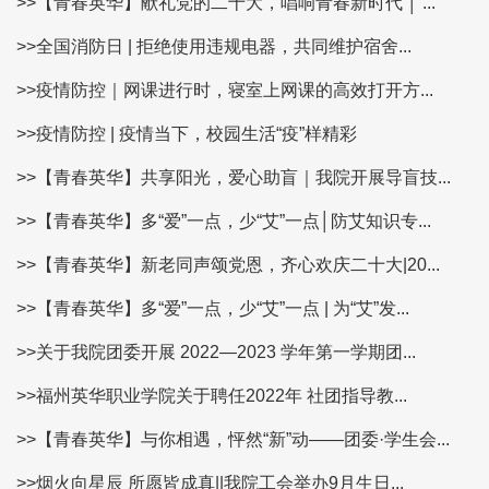
>>【青春英华】献礼党的二十大，唱响青春新时代 │ ...
>>全国消防日 | 拒绝使用违规电器，共同维护宿舍...
>>疫情防控｜网课进行时，寝室上网课的高效打开方...
>>疫情防控 | 疫情当下，校园生活“疫”样精彩
>>【青春英华】共享阳光，爱心助盲｜我院开展导盲技...
>>【青春英华】多“爱”一点，少“艾”一点│防艾知识专...
>>【青春英华】新老同声颂党恩，齐心欢庆二十大|20...
>>【青春英华】多“爱”一点，少“艾”一点 | 为“艾”发...
>>关于我院团委开展 2022—2023 学年第一学期团...
>>福州英华职业学院关于聘任2022年 社团指导教...
>>【青春英华】与你相遇，怦然“新”动——团委·学生会...
>>烟火向星辰 所愿皆成真||我院工会举办9月生日...