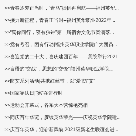
>>青春逐梦正当时，“青马”扬帆再启航——福州英华...
>>接力新征程，青春正当时--福州英华职业2022年...
>>“寓你同行，寝有独钟”第二届宿舍文化节圆满落...
>>党有号召，团有行动|福州英华职业学院广大团员...
>>喜迎党的二十大，喜庆建团百年——我院举行2021...
>>言语的“交战”，思想的“交锋”|福州英华职业学院...
>>防艾系列活动|共携红丝带，以“爱”防“艾”
>>国家宪法日|“宪”在进行时
>>运动会开幕式，各系大本营惊艳亮相
>>同庆百年华诞，赓续英华荣光——庆祝英华学院建...
>>庆百年英华，迎崭新风貌|2021级新老生联谊会进...