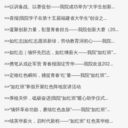
>>以训备战、以赛促创——我院成功举办“大学生创新...
>>喜报|我院学子在第十五届福建省大学生“创业之...
>>凝聚创新力量，彰显青春担当——我院创新大赛（20...
>>如红志|如红志愿添新绿，劳动教育润初心——我院...
>>如红志｜缅怀先烈志，如红继薪火——我院“如红班”...
>>携笔从戎赴军营 青春报国绽芳华——我院欢送202...
>>定格红色瞬间，捕捉青春‘红’量——我院“如红班”...
>>“如红班”寒假开展红色阵地宣讲活动
>>厚植关怀，砥砺奋进|我院“如红班”暖心助学仪式...
>>“缅怀革命功勋，赓续红色血脉”——我院“如红班”...
>>续英华薪火，启时代新程——“如红班” 红色英华校...