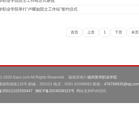
华职业学院院士工作站正式获批
华职业学院举行“卢耀如院士工作站”签约仪式
首页
上页
1
下页
末页
001-2020 fzacc.com All Rights Reserved. 版权所有©
福州英华职业学院
路128号 邮编：350101 电话：0591-62098082 邮箱：
478769935@qq.co
5012102550447
闽ICP备2024039322号
网站支持IPv6访问