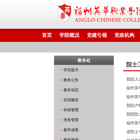
首页
学院概况
党建引领
党政机构
教务处
院士
学历提升
我院入
教务公告
福州英
教务动态
福州英
实训建设
我院卢
科研管理
我院院
考务管理
福州英
教学成果
省院士