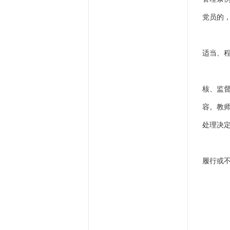
党员的
四
适当、
五
核、监
容。教
处理决
六
履行或
（
（
（