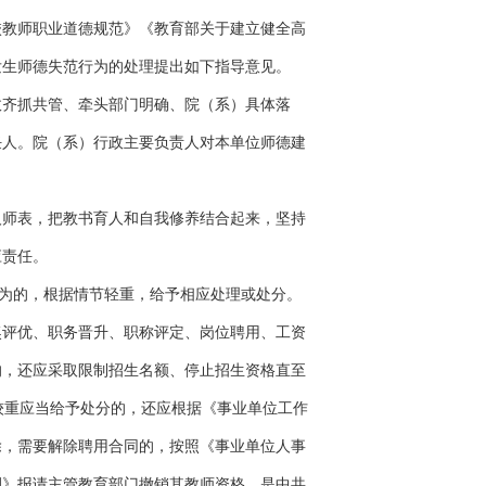
校教师职业道德规范》《教育部关于建立健全高
发生师德失范行为的处理提出如下指导意见。
齐抓共管、牵头部门明确、院（系）具体落
任人。院（系）行政主要负责人对本单位师德建
师表，把教书育人和自我修养结合起来，坚持
应责任。
为的，根据情节轻重，给予相应处理或处分。
奖评优、职务晋升、职称评定、岗位聘用、工资
的，还应采取限制招生名额、停止招生资格直至
较重应当给予处分的，还应根据《事业单位工作
除，需要解除聘用合同的，按照《事业单位人事
例》报请主管教育部门撤销其教师资格。是中共