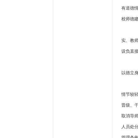
有道德
校师德
一
实、教
设负直
二
以德立
三
情节较
晋级、
取消导
人员处
管理条