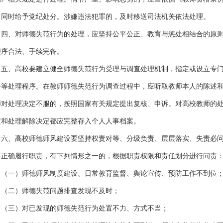
，同时给予党纪处分。涉嫌违法犯罪的，及时移送司法机关依法处理。
、对师德失范行为的处理，应坚持公平公正、教育与惩处相结合的原则
程序合法、手续完备。
、高校要建立健全师德失范行为受理与调查处理机制，指定或设立专门
督等处理程序。在教师师德失范行为调查过程中，应听取教师本人的陈述
师对处理决定不服的，按照国家有关规定提出复核、申诉。对高校教师的
定和处理解除决定都应完整存入个人人事档案。
、高校师德师风建设要坚持权责对等、分级负责、层层落实、失责必问
不正确履行职责，有下列情形之一的，根据职责权限和责任划分进行问责
一）师德师风制度建设、日常教育监督、舆论宣传、预防工作不到位
二）师德失范问题排查发现不及时；
三）对已发现的师德失范行为处置不力、方式不当；