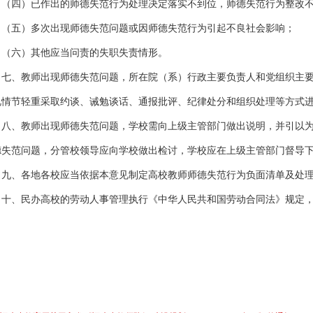
四）已作出的师德失范行为处理决定落实不到位，师德失范行为整改不
五）多次出现师德失范问题或因师德失范行为引起不良社会影响；
六）其他应当问责的失职失责情形。
、教师出现师德失范问题，所在院（系）行政主要负责人和党组织主要
视情节轻重采取约谈、诫勉谈话、通报批评、纪律处分和组织处理等方式
、教师出现师德失范问题，学校需向上级主管部门做出说明，并引以为
德失范问题，分管校领导应向学校做出检讨，学校应在上级主管部门督导
、各地各校应当依据本意见制定高校教师师德失范行为负面清单及处理
、民办高校的劳动人事管理执行《中华人民共和国劳动合同法》规定，
。