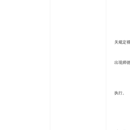
（
（
（
七
关规定
八
出现师
九
十
执行