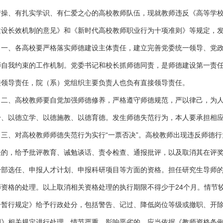
情操、有扎实学识、有仁爱之心的高校教师队伍，现就教师违反《高等学
建设长效机制的意见》和《新时代高校教师职业行为十项准则》等规定，
、各高校要严格落实师德建设主体责任，建立完善党委统一领导、党政
师自我约束的工作机制。党委书记和校长抓师德同责，是师德建设第一责
接领导责任，院（系）党组织主要负责人也负有直接领导责任。
、高校教师要自觉加强师德修养，严格遵守师德规范，严以律己，为人
身、以德立学、以德施教、以德育德。发生师德失范行为，本人要承担相
、对高校教师师德失范行为实行“一票否决”。高校教师出现违反师德行
轻的，给予批评教育、诫勉谈话、责令检查、通报批评，以及取消其在评
干部选任、申报人才计划、申报科研项目等方面的资格。担任研究生导师
师资格的处理。以上取消相关资格处理的执行期限不得少于24个月。情节
分暂行规定》给予行政处分，包括警告、记过、降低岗位等级或撤职、开
例》相关规定进行处理。情节严重、影响恶劣的，应当依据《教师资格条