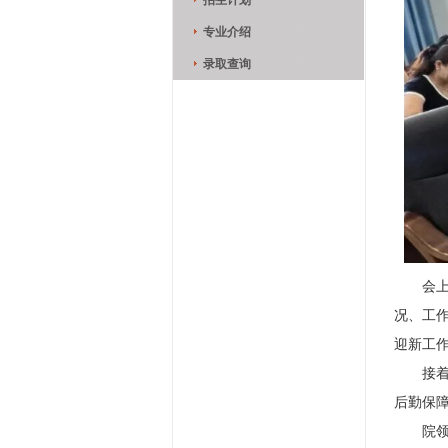
招生计划
专业介绍
录取查询
会
况、工
迎新工
接
后勤保
院