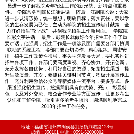
员进一步了解我院今年招生工作的新形势、新特点和重要
性。
学院常务副院长江澜讲话 随后，江副院长说：大家
进一步认清形势，统一思想，明确目标，落实责任，要以学
院的生存发展为己任，主动为学院的招生宣传献计献策，全
力打好招生“攻坚战”，共创我院招生工作新局面。
学院院
长彭文宇讲话 最后，彭院长就做好今年招生工作作了重
要讲话，他强调，招生工作是一项涉及面广需要各部门协调
联动的系统工程，各部门要密切协作、精心组织、周密安
排；招生工作政策性很强，事关学院发展大局，要扎实推进
招生各项工作，各部门要高度重视、齐心协力、开拓创新，
充分发挥各自优势，利用好自己的资源，拓宽招生渠道，提
升生源质量。其次，要抓住关键时间节点，积极开展宣传工
作，充分利用微信公众号等新媒体主流平台，要多形式、多
渠道强化招生宣传，挖掘我们具有的优势、亮点，彰显特
色，以及对外交流、校企合作专业等方面宣传，让更多考生
认识和了解学院，吸引更多的考生填报，圆满顺利地完成
2018年招生工作任务。
地址：福建省福州市闽侯县荆溪镇荆港路128号
邮编：350101 电话：0591-62098082