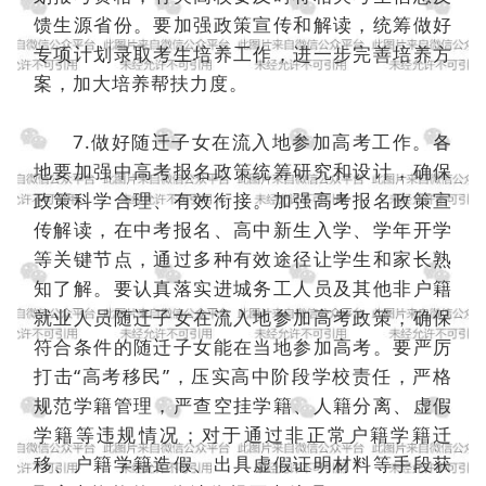
馈生源省份。要加强政策宣传和解读，统筹做好
专项计划录取考生培养工作，进一步完善培养方
案，加大培养帮扶力度。
7.做好随迁子女在流入地参加高考工作。各
地要加强中高考报名政策统筹研究和设计，确保
政策科学合理、有效衔接。加强高考报名政策宣
传解读，在中考报名、高中新生入学、学年开学
等关键节点，通过多种有效途径让学生和家长熟
知了解。要认真落实进城务工人员及其他非户籍
就业人员随迁子女在流入地参加高考政策，确保
符合条件的随迁子女能在当地参加高考。要严厉
打击“高考移民”，压实高中阶段学校责任，严格
规范学籍管理，严查空挂学籍、人籍分离、虚假
学籍等违规情况；对于通过非正常户籍学籍迁
移、户籍学籍造假、出具虚假证明材料等手段获