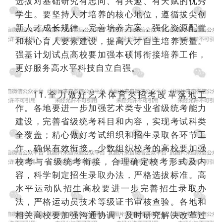
选拔对基础研究有志向、有兴趣、有天赋的优秀
学生。要坚持人才培养的核心地位，遵循拔尖创
新人才成长规律，完善培养方案，强化资源配置
和核心育人要素建设，提高人才自主培养质量。
强基计划试点高校要加强本硕博衔接培养工作，
更好服务高水平科技自立自强。
11.全力做好艺术体育类招考改革落地工
作。各地要进一步加强艺术类专业省级统考能力
建设，完善省级统考科目和内容，实现考试科类
全覆盖；精心做好考试组织和招生录取各环节工
作，确保有效衔接。少数组织校考的高校要加强
校考与省级统考衔接，合理确定校考形式及内
容，科学制定招生录取办法，严格选拔标准。高
水平运动队招生高校要进一步完善招生录取办
法，严格运动员技术等级证书审核查验。各地和
相关高校要加强沟通协调，及时研究解决改革过