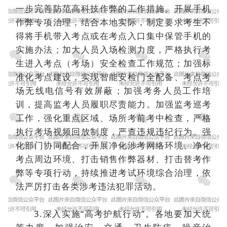
一步完善防范高科技作弊的工作措施。开展手机
作弊专项治理，结合本地实际，制定要求考生不
得将手机带入考点或在考点入口集中保管手机的
实施办法；加大人员入场检测力度，严格执行考
生进入考点（考场）安全检查工作规范；加强标
准化考点建设，实现智能安检门全配备、考点考
场无线电信号有效屏蔽；加强考务人员工作培
训，提高监考人员履职尽责能力。加强监考巡考
工作，强化重点区域、场所考前考中检查，严格
执行考场视频回放制度，严查违规违纪行为。强
化部门协同配合，开展净化涉考网络环境、净化
考点周边环境、打击销售作弊器材、打击替考作
弊等专项行动，持续推进考试环境综合治理，依
法严厉打击各类涉考违法犯罪活动。
3.深入实施“高考护航行动”。各地要加大统