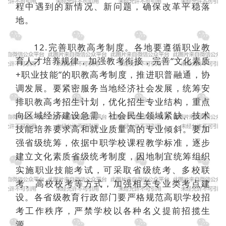
程中遇到的新情况、新问题，确保改革平稳落
地。
12.完善职教高考制度。各地要遵循职业教
育人才培养规律，加强教考衔接，完善“文化素质
+职业技能”的职教高考制度，推进职普融通，协
调发展。要紧密服务当地经济社会发展，统筹安
排职教高考招生计划，优化招生专业结构，重点
向区域经济建设急需、社会民生领域紧缺、技术
技能培养要求高和就业质量高的专业倾斜。要加
强省级统筹，依据中职学校课程教学标准，逐步
建立文化素质省级统考制度，因地制宜统筹组织
实施职业技能考试，可采取省级统考、多校联
考、高校校考等方式，加强相关专业类考点建
设。各省级教育行政部门要严格规范高职学校招
考工作秩序，严禁学校以各种名义提前招揽生
源。