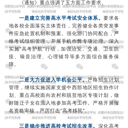
《通知》重点强调了五方面工作要求。
一是建立完善高水平考试安全体系。
要求各
地各校全面落实主体责任，完善健全各类突发事
件应急处置机制和预案。强化部门协同配合，严
格考试组织管理，开展手机作弊专项治理。深入
实施“高考护航”行动，加强治安、交通、卫生防
疫、噪音治理、心理辅导等多方面综合服务保
障。
二是大力促进入学机会公平。
严格招生计划
管理，继续实施国家支援中西部地区招生协作计
划、重点高校面向农村和脱贫地区专项计划，做
好随迁子女在流入地参加高考工作。严格开展报
名资格审核，严厉打击“高考移民”。
三是稳步推进高校考试招生改革。
深化高考