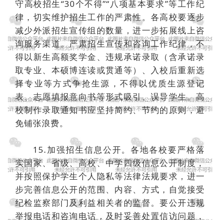
守高校招生“30个不得”“八项基本要求”等工作纪
律，切实维护招生工作的严肃性。各高校要逐步
减少外派招生宣传组的数量，进一步拓展线上咨
询服务渠道。严肃招生宣传和咨询工作纪律，不
得以新生高额奖学金、违规承诺录取（含承诺录
取专业、本硕博连读或贯通等）、入校后重新选
择专业等方式争抢生源，不得以优质生源登记
表、志愿填报意向书等形式吸引、误导学生。高
校制作录取通知书应坚持简约、节约的原则，避
免铺张浪费。
15.加强招生信息公开。各地各校要严格落
实国家、省级、高校、中学四级信息公开制度，
并按照保护学生个人隐私等法律法规要求，进一
步完善信息公开的范围、内容、方式，自觉接受
纪检监察部门及利益相关者的监督。要公开违规
举报电话和咨询电话，及时妥善处置信访问题，