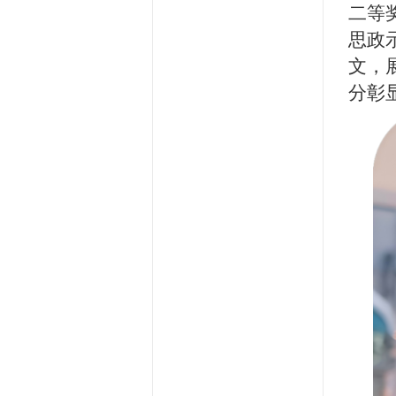
二等
思政
文，
分彰