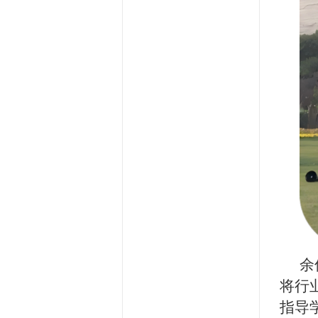
余
将行
指导