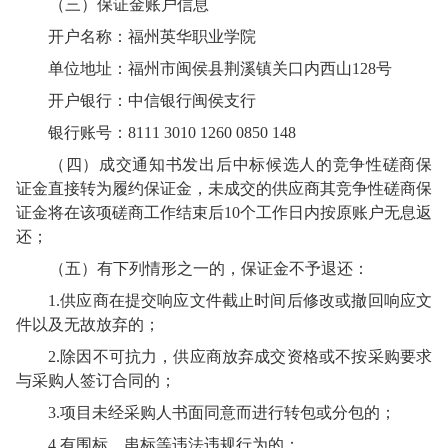
（三）保证金账户信息
开户名称：福州英华职业学院
单位地址：福州市闽侯县荆溪镇关口内西山
128号
开户银行：中信银行闽侯
支
行
银行账号：
8111 3010 1260 0850 148
（四）
成交通知书
发出后
中标候选人
的
竞争性磋商
保
证金
直接转为履约保证金
，未
成交的供应商
其
竞争性磋商
保
证金将在该项
磋商
工作结束后
10个工作日内按原账户
无息
返
还；
（五）
有下列情形之一的，
保证金不予退还
：
1.
供应商
在提交
响应文件
截止时间后修改或撤回
响应文
件
以及无故放弃的；
2.除因不可抗力，
供应商
放弃成交资格或不按采购要求
与
采购人
签订合同的；
3.项目未经
采购人
书面同意而进行转包或分包的；
4.有围标、串标等违法违规行为的；