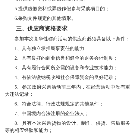
5.提供虚假资料或弄虚作假参与采购项目的；
6.采购文件规定的其他情形。
三
、供应商
资格要求
参加本次
竞争性磋商
活动的供应商必须具备以下条件：
1、
具有独立承担民事责任的能力
2、
具有良好的商业
信誉
和健全的财务会计制度
；
3、
具有履行合同所必需的设备和专业技术能力
；
4、
有依法缴纳税收和社会保障资金的良好记录
；
5、
参加政府采购活动前三年内，在经营活动中没有重
大违法记录
；
6、
符合法律、行政法规规定的其他条件
；
7、
中国境内合法注册的企业法人；
8、
具有本次
采购
货物的设计、制作、供货、售后服务
等的相应经验和能力
；