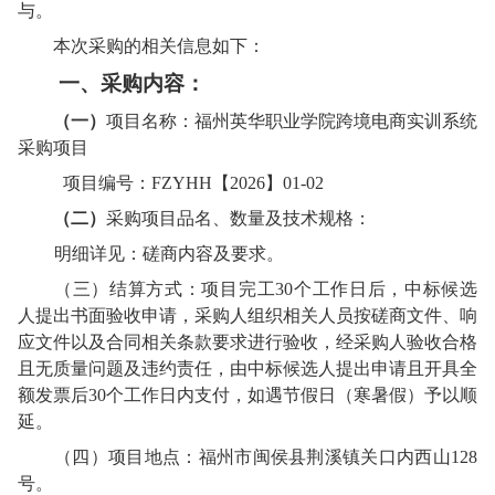
与
。
本次采购的相关信息如下
：
一
、
采购
内容：
（
一
）
项目名称：福州英华职业学院跨境电商实训系统
采购项目
项目编号：
FZYHH【2026】01-02
（
二
）
采购项目品名、数量及技术规格：
明细详见
：磋商
内容及要求
。
（三）
结算方式：
项目完工
30个工作日后，中标候选
人提出书面验收申请，采购人组织相关人员按磋商文件、响
应文件以及合同相关条款要求进行验收，经采购人验收合格
且无质量问题及违约责任，由中标候选人提出申请且开具全
额发票后30个工作日内支付，如遇节假日（寒暑假）予以顺
延
。
（四）项目地点：
福州市闽侯县荆溪镇关口内西山
128
号。