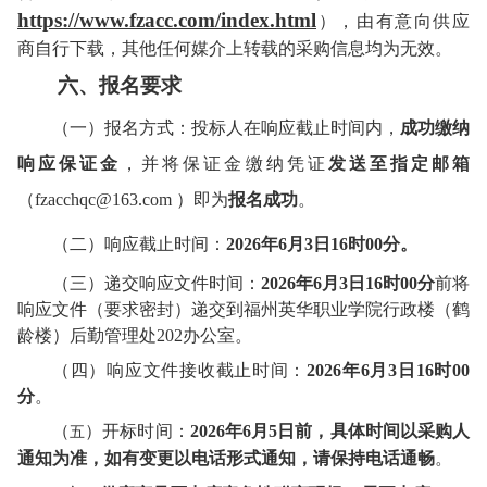
https://www.fzacc.com/index.html
），由有意向供应
商自行下载，其他任何媒介上转载的
采购
信息均为无效。
六、报名要求
（
一
）
报名方式：投标人在响应截止时间内，
成功缴纳
响应保证金
，并将保证金缴纳凭证
发送至指定邮箱
（
fzacchqc@163.com ）即为
报名成功
。
（二）响应截止时间：
202
6
年
6
月
3
日
1
6时00分。
（
三
）
递交
响应文件
时间：
202
6
年
6
月
3
日
1
6时00分
前
将
响应文件
（要求密封）递交
到
福州英华职业学院行政楼（鹤
龄楼）后勤管理处
202办公室
。
（
四
）响应文件
接收截止时间：
202
6
年
6
月
3
日
16
时
0
0
分
。
（
）
开标
时间
：
202
6
年
6
月
5
日
前
，
具体时间以采购人
五
通知为准，如有变更以电话形式通知，请保持电话通畅
。