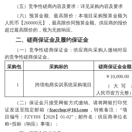
（五）竞争性磋商
内容及要求
：详见采购内容及要求
（六）预算金额、最高限价
：本项目采购预算金额为
人民币
【
260000元】
，最高限价同预算金额。供应商的报价
超过最高限价的，视为无效响应。
二
、
磋商保证金
及履约保证金
（一）
竞争性磋商
保证金：
供应商
向
采购人
缴纳
对应
的
竞争性磋商
保证金
。
采购包
采购标的
磋商保证金
金额
￥
10
,000.00
1
跨境电商实训系统
采购项目
（大写
人民币
壹万元整
（二）保证金只接受网银方式缴纳。
请将网银打印凭
证发送至指定邮箱
（
fzacchqc@163.com
，
转账备注：
“项
目编号：FZYHH【2026】01-02”；
邮件名：
供应商
单位名
称
+投标
（响应）
事项）；