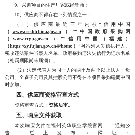
9、
采购项目的生产厂家或经销商
；
10、
供应商不得存在下列情况之一：
（
1）供应商最近三年内被“
信用中国
（
www.creditchina.gov.cn
）
”“
中国政府采购网
（
www.ccgp.gov.cn
）
”“
信用中国
（
福建
）
（
https://xy.fujian.gov.cn/#/home
）
”网站列入失信执行人、
税收违法案件当事人名单、政府采购违法失信行为记录名单
（处罚期限尚未届满）。
（
2）法定代表人为同一人的两个及两
个
以上法人，母
公司、全资子公司及其控股公司不得在本项目采购
磋商
中同
时参加。
四、
供应商
资格审查方式
资格审查方式：
资格后审
。
五
、响应文件
获取
本次
响应文件
在福州英华职业学院官网
——“通知公
告”栏上发布（网址：