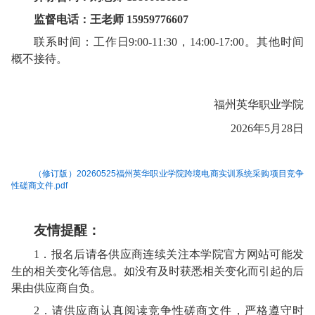
监督电话：王老师
15959776607
联系时间：工作日
9
:00-11:30
，
14:00-17:00。其他时间
概不接待。
福州英华职业学院
202
6
年
5
月
28
日
（修订版）20260525福州英华职业学院跨境电商实训系统采购项目竞争
性磋商文件.pdf
友情提醒：
1．报名后请各
供应商
连续关注本
学院官方
网站可能发
生的相关变化等信息。如没有及时获悉相关变化而引起的后
果由
供应商
自负。
2．请
供应商
认真阅读
竞争性磋商
文件，
严格遵守时