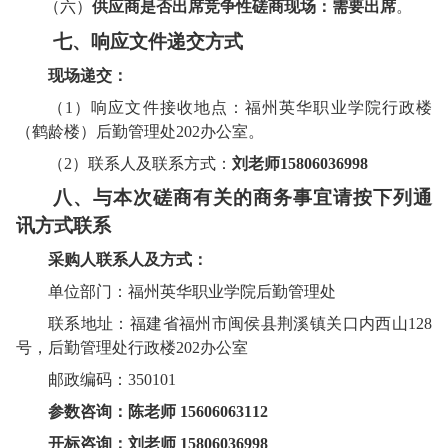
（六）
供应商是否出席竞争性磋商现场：需要出席
。
七、
响应文件
递交方式
现场递交：
（
1）
响应文件
接收地点：
福州英华职业学院行政楼
（鹤龄楼）后勤管理处
202办公室。
（
2）联系人及联系方式：
刘老师
15806036998
八、与本次磋商有关的商务事宜请按下列通
讯方式联系
采购人
联系人及方式：
单位部门：
福州英华职业学院
后勤管理处
联系地址：
福建省福州市闽侯县荆溪镇关口内西山
128
号
，
后勤管理处
行政楼
202
办公室
邮政编码：
350101
参数咨询：陈老师
15606063112
开标咨询
：
刘
老师
15806036998