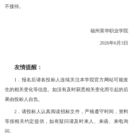
不接待。
福州英华职业学院
202
6
年
6
月
3
日
友情提醒：
1．报名后请各
投标人
连续关注本
学院官方
网站可能发
生的相关变化等信息。如没有及时获悉相关变化而引起的后
果由
投标人
自负。
2．请
投标人
认真阅读
招标文件
，
严格遵守时间
，
资料
等
按
相关约定
提供
，如有疑问请及时来人、来函、来电询
问。