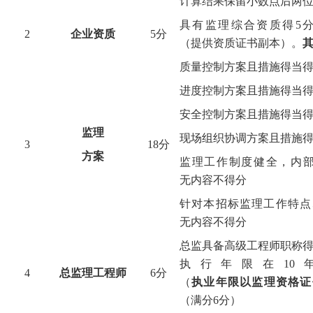
计算结果保留小数点后两
具有监理综合资质得
5
2
企业资质
5分
（提供资质证书副本）
。
质量控制方案且措施得当
进度控制方案且措施得当
安全控制方案且措施得当
监理
现场组织协调方案且措施
3
18
分
方案
监理工作制度健全，内
无内容不得分
针对本招标监理工作特点
无内容不得分
总监具备高级工程师职称
执行年限在
10
4
总监理工程师
6
分
（
执业年限以监理资格证
（满分6分）