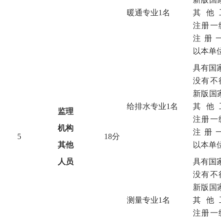
暖通专业1名
其他
注册一
注册
以本单
具有国
没有不
新版国
给排水专业1名
其他
监理
注册一
机构
注册
5
18
分
其他
以本单
人员
具有国
没有不
新版国
测量专业1名
其他
注册一