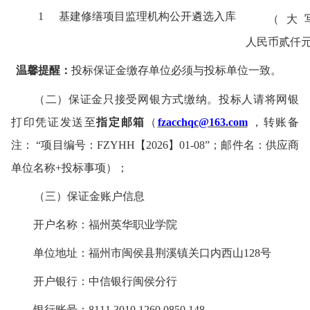
1
基建修缮项目监理机构公开遴选入库
（大
人民币
贰
仟
温馨提醒：
投标保证金缴存单位必须
与
投标单位一致。
（二）保证金只接受网银方式缴纳。
投标人
请将网银
打印凭证发送至
指定邮箱
（
fzacchqc@163.com
，
转账备
注： “项目编号：FZYHH【2026】01-08”；
邮件名：
供应商
单位名称+投标事项）；
（三）保证金账户信息
开户名称：福州英华职业学院
单位地址：福州市闽侯县荆溪镇关口内西山128号
开户银行：中信银行闽侯分行
银行账号：8111 3010 1260 0850 148