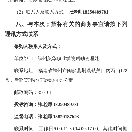
（2）联系人及联系方式：
张老师
18250489781
八、与本次
；招标
有关的商务事宜请按下列
通讯方式联系
采购人
联系人及方式：
单位部门：
福州英华职业学院
后勤管理处
联系地址：
福建省福州市闽侯县荆溪镇关口内西山128
号
，
后勤管理处
行政楼
201
办公室
邮政编码：350101
投标咨询
：
张
老师
18250489781
监督电话：
张
老师
18859187693
联系时间：工作日
9
:00-11:30,14:00-17:00。其他时间概