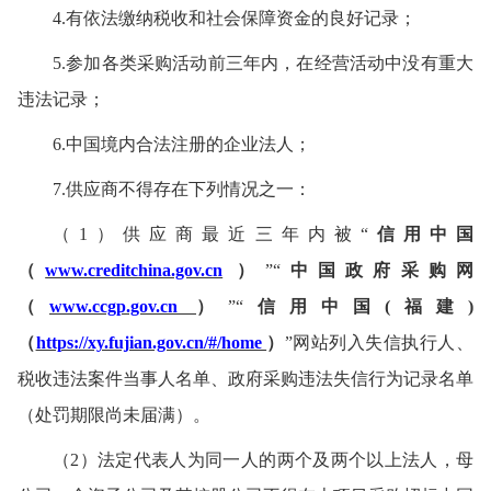
4.
有依法缴纳税收和社会保障资金的良好记录
；
5.
参加
各类
采购活动前三年内，在经营活动中没有重大
违法记录
；
6.
中国境内
合法注册的企业法人；
7.
供应商不得存在下列情况之一：
（1）供应商最近三年内被“
信用中国
（
www.creditchina.gov.cn
）
”“
中国政府采购网
（
www.ccgp.gov.cn
）
”“
信用中国(福建)
（
https://xy.fujian.gov.cn/#/home
）
”网站列入失信执行人、
税收违法案件当事人名单、政府采购违法失信行为记录名单
（处罚期限尚未届满）。
（2）法定代表人为同一人的两个及两
个
以上法人，母