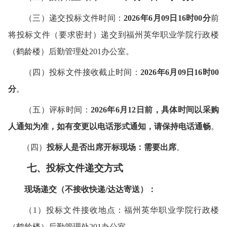
（
三
）
递交
投标
文件时间：
202
6
年
6
月
09
日1
6时00分
前
将
投标
文件（要求密封）递交
到
福州英华职业学院行政楼
（鹤龄楼）后勤管理处201办公室
。
（
四
）
投标
文件接收截止时间：
202
6
年
6
月
09
日
16
时00
分
。
（
五
）
评标
时间
：
202
6
年
6
月
12
日
前
，
具体时间以采购
人通知为准，如有变更以电话形式通知，请保持电话通畅
。
（四）
投标人是否出席开标现场：需要出席
。
七、
投标文件
递交方式
现场递交
（不接收快递/达达寄送）
：
（1）
投标文件
接收地点：
福州英华职业学院行政楼
（鹤龄楼）后勤管理处201办公室。