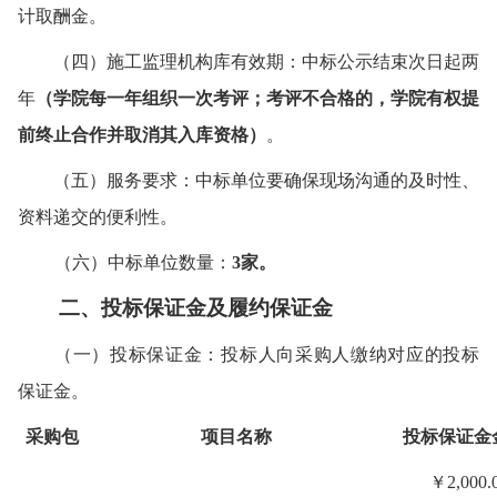
计取酬金。
（四）
施工监理机构库有效期：中标公示结束次日起两
年
（
学院
每
一
年组织一次考评
；
考评不合格的，学院有权提
前终止合作并取消其入库资格
）
。
（五）
服务要求：
中标单位要
确保现场沟通的及时性、
资料递交的便利性
。
（六）
中标单位数量：
3家。
二
、
投标
保证金及履约保证金
（一）
投标
保证金：
投标人
向
采购人
缴纳
对应的
投标
保证金
。
采购包
项目名称
投标
保证金
￥
2
,000.