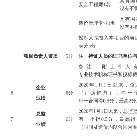
具有国
安全工程师1名
没有不得
具有国
造价管理专业1名
没有不
投标人拟投入本项目的项
满分5分
项目负责人资质
5分
注：
持证人员的证书单位
备注：附上个人
专业技术职称证书和投标
20
20
年1月1日以来，企
企业
6
6
分
（厂房除外），有一
业绩
每一合同得
0.5
分，最高
2
分
20
20
年1月1日以来，总监
总监
7
6
分
有一个得
0.5
分，最高得
业绩
（时间及造价均以合同为