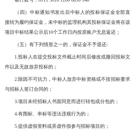
（四）
中标
通知书
发出后
中标人
的
投标
保证金
全部
直
接转为履约保证金
，未
中标的监理机构
其
投标
保证金将在该
项
目中标结果公示
后10个工作日内按原账户
无息
返还；
（五）
有下列情形之一的，
保证金不予退还
:
1.
投标人
在提交
投标
文件截止时间后修改或撤回
投标
文
件以及无故放弃
投标
的；
2.除因不可抗力，
中标人
放弃
中标
资格或不按
招标
要求
与
招标人
签订合同的；
3.项目未经
招标人
书面同意而进行转包或分包的；
4.有围标、串标等违法违规行为的；
5.提供虚假资料或弄虚作假参与
招标
项目的；