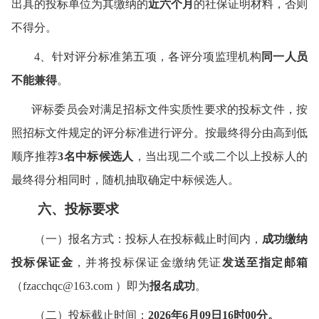
出具的投标单位为其缴纳的
近
六
个月
的社保证明材料，否则
不得分。
4、针对评分标准第
五
项，各评分项监理机构
同一人员
不能兼得
。
评标委员会对满足招标文件实质性要求的投标文件，按
照招标文件规定的评分标准进行评分。按最终得分由高到低
顺序推荐
3
名中标候选人
，当出现二个或二个以上投标人的
最终得分相同时，随机抽取确定中标候选人。
六、
投标
要求
（
一
）
报名方式：
投标人
在
投标
截止时间内，
成功缴纳
投标保证金
，并将投标保证金缴纳凭证
发送至指定邮箱
（fzacchqc@163.com ）即为
报名成功
。
（二）投标截止时间：
202
6
年
6
月
09
日1
6时00分。