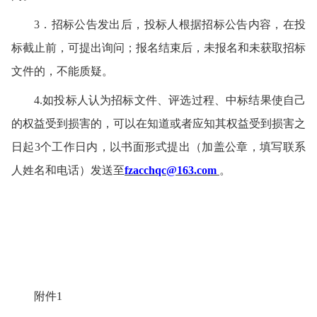
3．
招标
公告发出后，
投标人
根据
招标
公告内容，在
投
标截止
前，可提出询问；报名结束后，未报名和未
获取招标
文件的，不能质疑。
4.
如
投标人
认为
招标
文件、
评选
过程、
中标
结果使自己
的权益受到损害的，可以在知道或者应知其权益受到损害之
日起
3
个工作日内，以书面形式提出（加盖公章，填写联系
人姓名和电话）发送至
fzacchqc@163.com
。
附件1