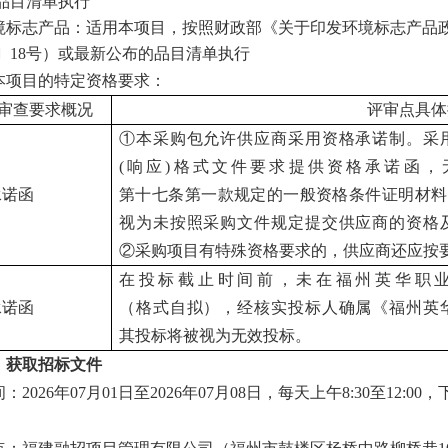
品目清单执行
境标志产品：适用本项目，按照财政部《关于印发环境标志产品
19〕18号）或最新公布的品目清单执行
本项目的特定资格要求：
审查要求概况
评审点具体
①本采购包允许供应商采用资格承诺制。采
(响应)格式文件要求提供资格承诺函
承诺函
第十七条第一款规定的一般资格条件证明材料
视为未按照采购文件规定提交供应商的资格
②采购项目有特殊资格要求的，供应商还应按
在投标截止时间前，未在福州英华职
承诺函
（格式自拟）
，经核实投标人确属《福州英
其投标将被视为无效投标
。
、获取招标文件
间：
202
6
年
07
月
01
日至
202
6
年
07
月
08
日，每天上午
8:30至12:00