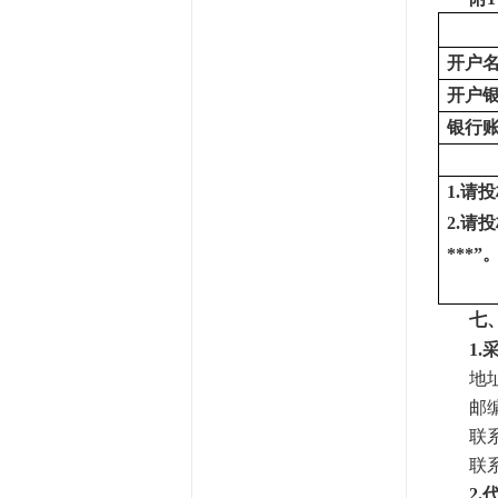
开户
开户
银行
1
.
请
投
2
.
请
投
***”
七
1.
地
邮
联
联
2.