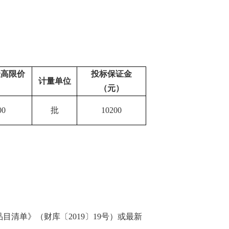
最高限价
投标保证金
计量单位
）
（元）
00
批
10200
。
品目清单》（财库〔
2019〕19号）或最新