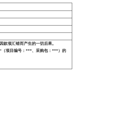
因款项汇错而产生的一切后果。
“（项目编号：***、
采购包
：
***）的
号