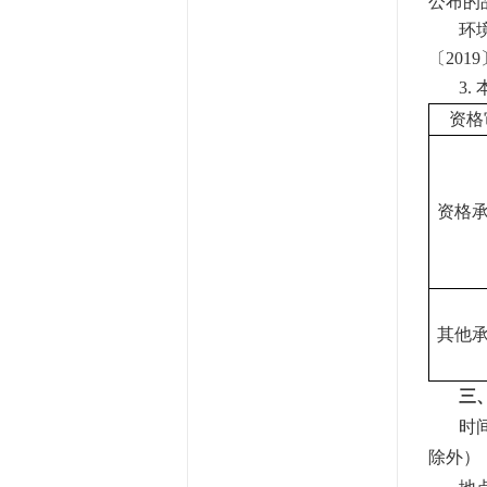
公布的
环
〔
20
3.
资格
资格
其他
三
时
除外）