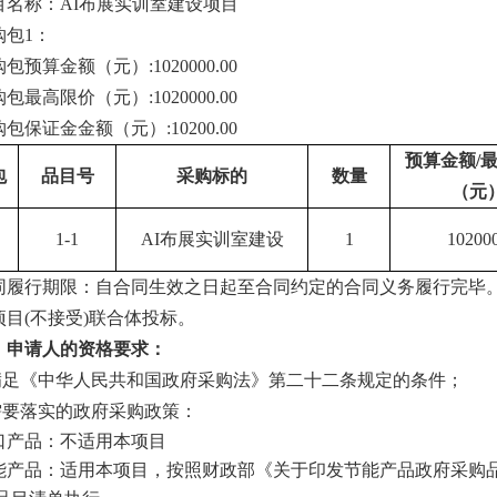
目名称：
AI布展实训室建设项目
购包
1：
购包预算金额（元）
:
1020000.00
购包最高限价（元）
:
1020000.00
购包保证金金额（元）
:
10200
.00
预算金额
/
包
品目号
采购标的
数量
（元
1-1
AI布
展
实训室建设
1
10200
同履行期限：自合同生效之日起至合同约定的合同义务履行完毕
项目
(不接受)联合体投标。
、申请人的资格要求：
.满足《中华人民共和国政府采购法》第二十二条
规定的条件
；
需要落实的政府采购政策：
口产品：不适用本项目
能产品：适用本项目，按照财政部《关于印发节能产品政府采购