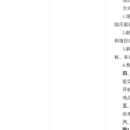
地
方
1
陆庄庭
2
和项目
3
标。未
4.
四
提
开
地
五
自
六
附