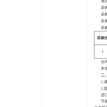
项
采
采
采
采
采购
1
合
本
二
1
2.
进
节