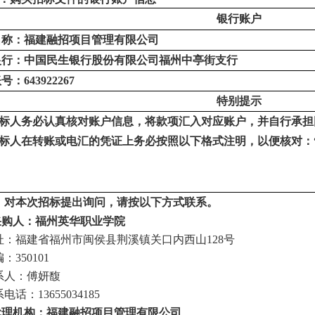
银行账户
名称：
福建融招项目管理有限公司
银行：
中国民生银行股份有限公司福州中亭街支行
账号：
643922267
特别提示
标人
务必认真核对账户信息，将款项汇入对应账户，并自行承担
标人
在转账或电汇的凭证上务必按照以下格式注明，以便核对：
。
、对本次招标提出询问，请按以下方式联系。
采购人：
福州英华职业学院
址：福建省福州市闽侯县荆溪镇关口内西山
128
编：
350
101
系人：
傅妍馥
系电话：
13655034185
代理机构：福建融招项目管理有限公司