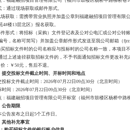
点：福建融招项目管理有限公司（福州市鼓楼区杨桥中路柳桥巷
式：通过现场获取或邮件形式。
.现场获取：
需携带营业执照并加盖公章
到福建融招项目管理有限
苑4#楼13层北区）
报名获取
。
.邮件形式：将招标（采购）文件登记表及
公对公
电汇或
公对公
转
编号，名称可简写）
并加盖公章
邮件形式发送至我公司
邮箱
（
fj
.购买招标文件时的公司名称应与投标时的公司名称一致，本项目
通过上述途径获取招标文件的，不予书面通知招标文件更改补充
售价：￥
50
元，
售后不退
。
、提交投标文件截止时间、开标时间和地点
交投标文件截止时间：
2026年07月22日09点30分
（北京时间）
标时间：
2026年07月22日09点30分
（北京时间）
点：
福建融招项目管理有限公司开标室（福州市鼓楼区杨桥中路
、公告期限
本公告发布之日起
5个工作日。
、其他补充事宜
1：
购买招标文件
的银行账户信息