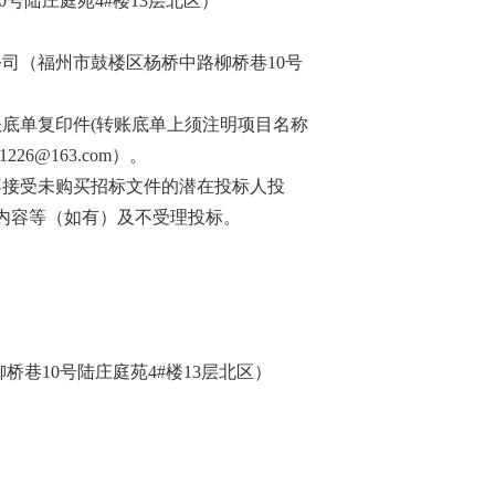
10号陆庄庭苑4#楼13层北区）
公司
（
福州市鼓楼区杨桥中路柳桥巷
10号
账底单复印件
(转账底单上须注明项目名称
rz1226@163.com）
。
不接受未购买招标文件的潜在投标人投
内容等（如有）及不受理投标。
柳桥巷
10号陆庄庭苑4#楼13层北区）