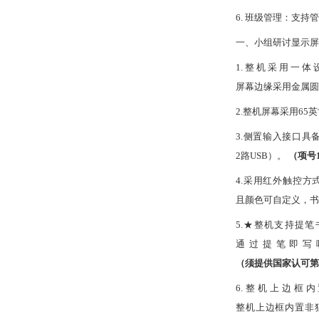
6. 班级管理：支
一、小组研讨显示屏
1.整机采用一
屏幕边缘采用金属圆
2.整机屏幕采用65英
3.侧置输入接口具备
2路USB）。
（项号
4.采用红外触控方
且颜色可自定义，书写
5.★整机支持提
通过提笔即写
（须提供国家认可第
6.整机上边框
整机上边框内置非独立