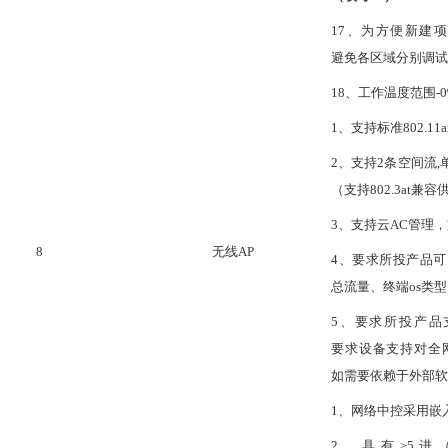
1
7
、为方便新建项
避免各区域分别调试
1
8
、工作温度范围
-
1、支持标准802.11ax 
2、支持2条空间流,单频
（支持802.3at兼
3
、支持云
AC管理
8
无线
AP
4
、要求所投产品可
总流量、终端os类
5
、要求所投产品
要求设备支持对全
如需要依赖于外部软
1、网络中控采用嵌
2、具有≥5进（