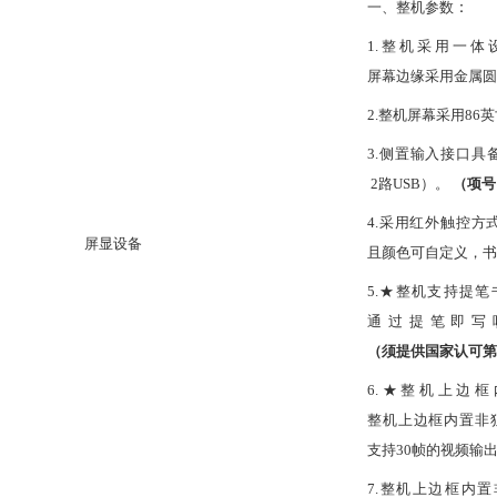
一、
整机参数
：
1.整机采用一
屏幕边缘采用金属圆
2.整机屏幕采用86英
3.侧置输入接口具备
2路USB）。
（项号
4.采用红外触控方
屏显设备
且颜色可自定义，书写
5.★整机支持提
通过提笔即写
（须提供国家认可第
6.★整机上边
整机上边框内置非独立
支持30帧的视频输
7.整机上边框内置