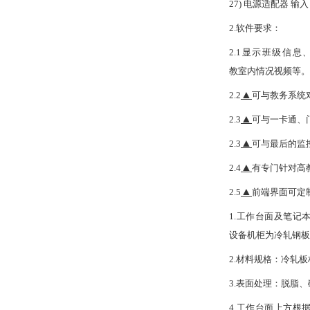
27)
电源适配器
输入
2.软件
要求：
2.1显示班级信
教室内情况视频等
。
▲
2.2
可与教务系统
▲
2.3
可与一卡通、
▲
2.3
可与最后的监
▲
2.4
有专门针对高
▲
2.5
前端界面可定
1.工作台面及笔记
设备机柜为冷轧钢板，尺
2.材料规格：冷轧板
3.表面处理：脱脂
4.工作台面上方根