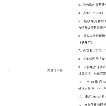
3、接收端内置蓝牙
4、具备≥3个usb口
5、接收端具备联
方便升级等售后服务
6、具备多种投屏
（项号
52
）
7、内置批注功能，
8、具备管理员功能
9、支持集控部署
6
同屏传输器
设置壁纸，推送安装
10、自动重启
确保设备365天7x
11、兼容miraca
12、支持手机扫码