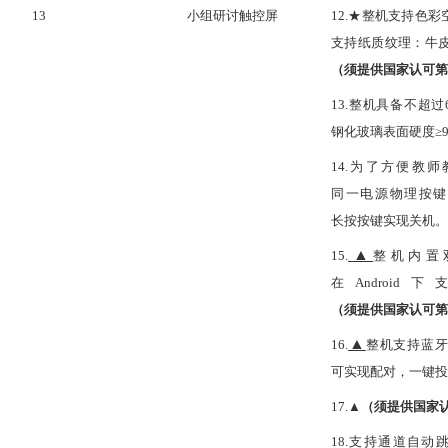
13
小组研讨触控屏
12.★整机支持色
支持纸质纹理：牛
（须提供国家认可第
13.整机具备不超
钢化玻璃表面硬度≥9
14.为了方便教
同一电源物理按键完
长按按键实现关机。
▲
15.
整机内置
在Andro
（须提供国家认可第
▲
16.
整机支持蓝
可实现配对，一键投
17.▲
（须提供国家
18.支持通道自