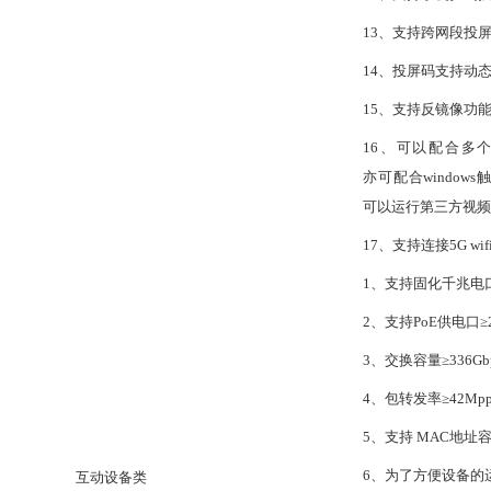
13、支持跨网段投
14、
投屏码支持动
1
5
、支持反镜像功
1
6
、可以配合多
亦可配合windo
可以运行第三方视频会
1
7
、支持连接
5G 
1、支持固化千兆电口
2、支持PoE供电口≥
3、交换容量≥336Gb
4、
包转发率
≥42Mp
5
、支持
MAC地址容
6
、为了方便设备的
互动设备类