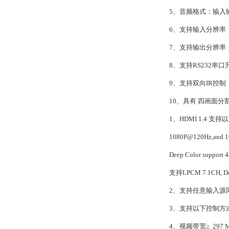
5
、音频格式：输入
6
、支持输入分辨率
7
、支持输出分辨率
8
、支持
RS232串口
9
、支持双向
IR控制
1
0
、具有
四画面分
1、
HDMI 1.4 支
1080P@120Hz,and 
Deep Color support 4
支持
LPCM 7.1CH, Dol
2、
支持任意输入源
3、
支持以下控制方
4、
视频带宽
≥
297 