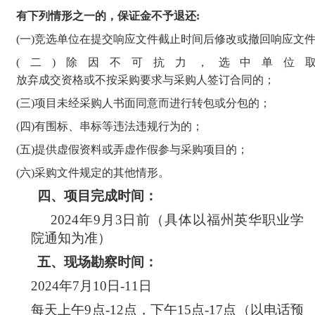
有下列情形之一的，保证金不予退还
:
(一)竞选单位在提交响应文件截止时间后
修改或
撤回响应文
(二)除因不可抗力，选中单位
放弃成交资格或不按采购要求
与采购人签订合同的；
(三)项目
未经采购人书面同意而
进行转包或分包
的
；
(四)
有围标
、
串标等违法违规行为的
；
(
五
)
提供虚假资料或弄虚作假参与采购项目的
；
(
六
)
采购文件规定的其他情形。
四、
项目完成
时间：
2024年9月3日前（具体以
福州英华职业
学
院通知为准
）
五、
现场勘察时间：
2024年7月10日-11日
每天上午
9点-12点，下午15点-17点（以电话预