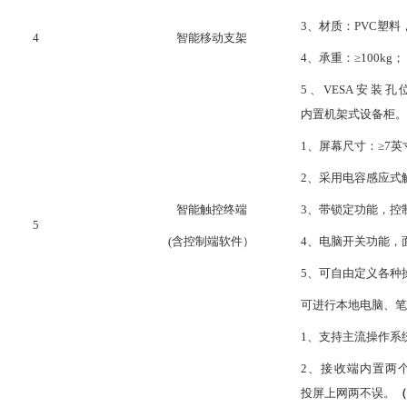
3、材质：PVC塑
4
智能移动支架
4、承重：≥100kg
；
5、VESA安装孔位：
内置机架式设备柜。
1、屏幕尺寸：≥7英
2、采用电容感应式
智能触控终端
3、带锁定功能，控
5
(含控制端软件）
4、电脑开关功能，
5、可自由定义各种
可进行本地电脑、笔
1、支持主流操作系统通
2、接收端内置两
投屏上网两不误。
（