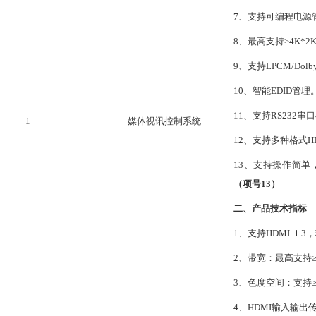
7
、支持可编程电源
8
、最高支持
≥4K*
9
、支持
LPCM/Dol
10
、智能
EDID管理
1
1
、支持
RS232
1
媒体视讯控制系统
1
2
、支持多种格式
H
1
3
、支持操作简单
（项号
13
）
二、产品技术指标
1、支持HDMI 1.3
2、带宽：最高支持≥2.
3、色度空间：支持≥RG
4
、
HDMI输入输出传