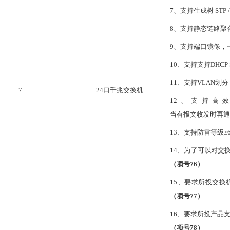
7
、支持生成树
ST
8
、支持静态链路聚
9
、支持端口镜像，
10
、支持支持
DHC
1
1
、支持
VLAN划分
7
24口千兆交换机
1
2
、支持高
当有报文收发时再通
1
3
、支持防雷等级
≥
1
4
、为了可以对交
（项号
76
）
1
5
、要求所投交换
（项号
77
）
1
6
、要求所投产品
（项号
78
）