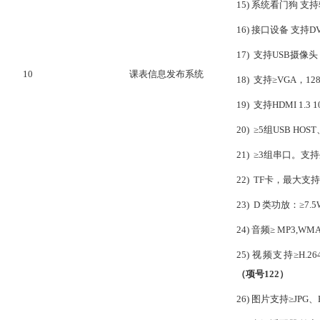
15)
系统看门狗
支持
16)
接口设备
支持
D
17)
支持
USB摄像头
10
课表信息发布系统
18)
支持
≥
VGA，12
19)
支持
HDMI 1.3 
20)
≥
5组USB HOST
21)
≥
3组串口。支持
22)
TF卡，最大支持≥
23)
D 类功放：≥7.5
24)
音频
≥ MP3,WMA
25)
视频支持
≥H.2
（项号
122
）
26)
图片支持
≥JP