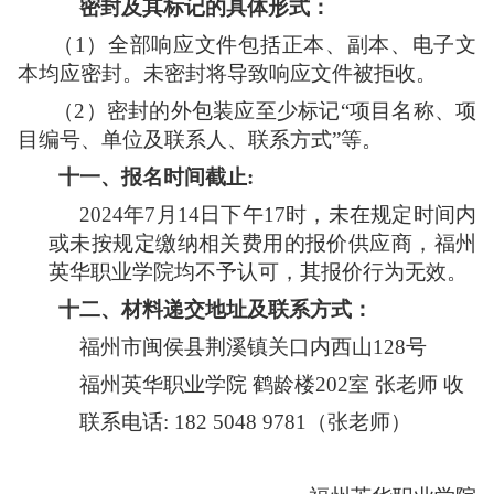
密封及其标记的具体形式：
（
1）全部响应文件包括正本、副本、电子文
本均应密封。未密封将导致响应文件被拒收。
（
2）密封的外包装应至少标记“项目名称、项
目编号、
单位及联系人、联系方式
”等
。
十一、
报名时间截止
:
202
4
年
7
月
14
日
下午
17
时
，未在规定时间内
或未按规定缴纳相关费用的报价供应商，福州
英华职业
学院
均不予认可，其报价行为无效。
十二、
材料递交地址及联系方式：
福州市闽侯县荆溪镇关口内西山
128号
福州英华职业学院
鹤龄楼
202室 张老师 收
联系电话
: 182 5048 9781（张老师）