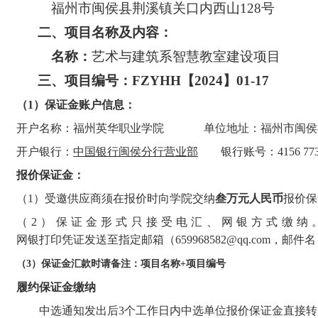
福州市闽侯县荆溪镇关口内西山
128号
二、
项目名称及内容：
名称：
艺术与建筑系智慧教室建设项目
三、
项目编号：
FZYHH【202
4
】
0
1
-
17
（
1）
保证金账户信息：
开户名称：福州英华职业学院
单位地址：福州市闽侯
开户银行：
中国银行闽侯分行营业部
银行账号：
4156 77
报价保证金
：
（
1）受邀供应商须在报价时向学院交纳
叁
万元人民币
报价保
（2）
保证金形式只接受电汇、网银方式缴纳
网银打印凭证发送至指定邮箱（
659968582@qq.com
（3）
保证金汇款时请备注：项目名称
+项目编号
履约
保证金
缴纳
中选通知发出后
3个工作日内中选单位报价保证金直接转