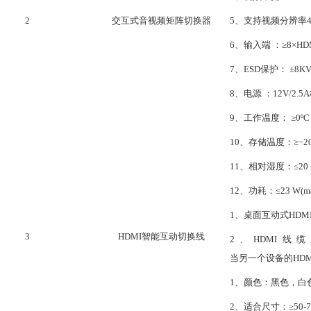
2
交互式音视频矩阵切换器
5、
支持视频分辨率
6、
输入端
：
≥
8×HD
7、
ESD保护： ±8K
8、
电源
：
12V/2.
9、
工作温度：
≥
0ºC
10、
存储温度：
≥
−
2
11、
相对湿度：
≤
20
12、
功耗：
≤
23 W(m
1、
桌面互动式
HD
3
HDMI智能互动切换线
2、
HDMI
当另一个设备的HD
1、颜色：黑色，白
2、适合尺寸：≥50