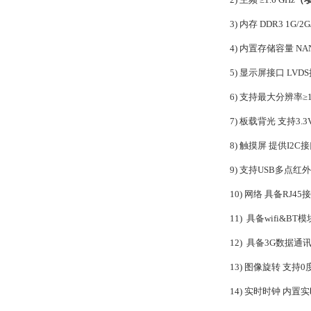
3)
内存
DDR3 1G/2
4)
内置存储容量
NA
5)
显示屏接口
LVD
6)
支持最大分辨率
≥
7)
板载背光
支持
3.
8)
触摸屏
提供
I2
9)
支持
USB多点红
10)
网络
具备
RJ45
11)
具备
wifi&BT模
12)
具备
3G数据通讯P
13)
图像旋转
支持
0
14)
实时时钟
内置实