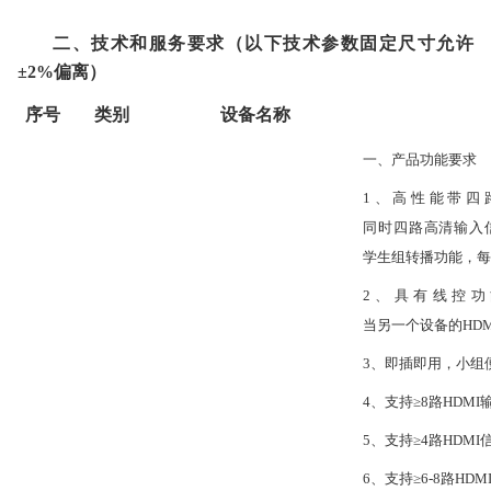
二、技术和服务要求（以下技术参数固定尺寸允许
±
2
%偏离）
序号
类别
设备名称
一、产品功能要求
1、高性能带四
同时四路高清输入
学生组转播功能，每
2
、具有线控功
当另一个设备的HD
3、
即插即用，小组
4
、支持
≥8路HDMI
5
、支持
≥4路HDM
6
、支持
≥6-8路H