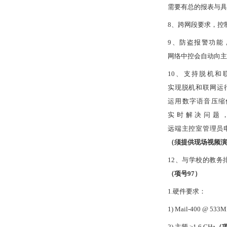
需要有总的报表与具
8、跨网段要求，控
9、防盗报警功能
网络中控会自动向主
10、支持脱机
实现脱机和联网运
运用数字语音压缩
实时解决问题
远端主控室管理员
（须提供现场视频演
12、与学校的教
（项号
97
）
1.硬件要求：
1)
Mail-400 @ 533
2)
主频
≥1.6 GHz
（