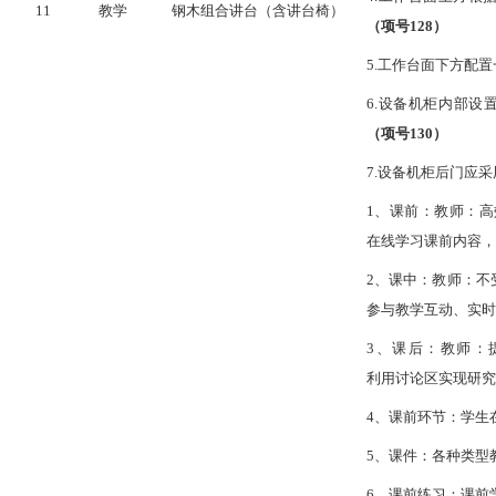
11
教学
钢木组合讲台（含讲台椅）
（项号
128
）
5.工作台面下方配
6.设备机柜内部
（项号
130
）
7.设备机柜后门应
1、
课前：教师：高
在线学习课前内容，
2、
课中：教师：不
参与教学互动、实时
3、
课后：教师：
利用讨论区实现研究
4、
课前环节：学生
5、
课件：各种类型
6、
课前练习：课前