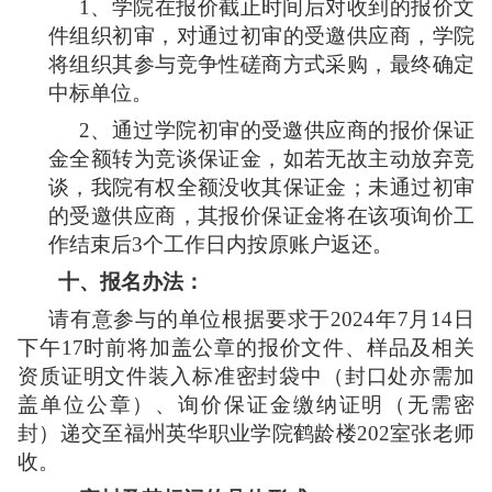
1、学院在报价截止时间后对收到的报价文
件组织初审，对通过初审的受邀供应商，学院
将组织其参与竞争性
磋商方式
采购，最终确定
中标单位。
2、通过学院初审的受邀供应商的报价保证
金全额转为竞谈保证金，如若无故主动放弃竞
谈，我院有权全额没收其保证金；未通过初审
的受邀供应商，其报价保证金将在该项询价工
作结束后3个工作日内按原账户返还。
十、
报名办法：
请有意参与的单位根据要求于
202
4
年
7
月
14
日
下午
17
时前将加盖公章的报价文件
、
样品
及相关
资质证明文件装入标准密封袋中（封口处亦需加
盖单位公章）、询价保证金缴纳证明（无需密
封）递交至福州英华职业学院鹤龄楼
202室张老师
收。