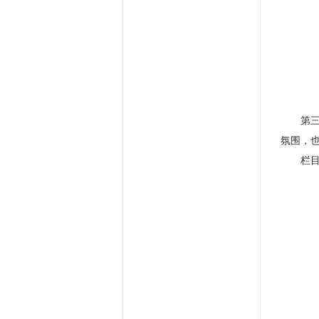
第
氛围，
栏