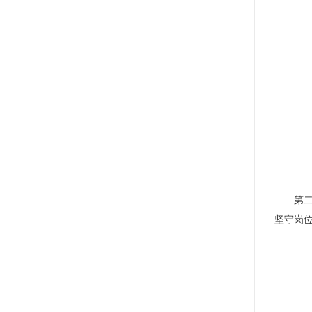
第
坚守岗