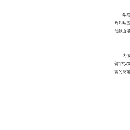
学
热烈响
偿献血
为
普“防
害的防