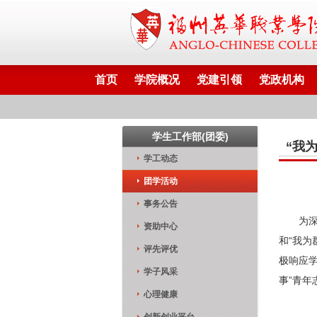
首页
学院概况
党建引领
党政机构
学生工作部(团委)
“我
学工动态
团学活动
事务公告
为
资助中心
和“我
评先评优
极响应
学子风采
事”青年
心理健康