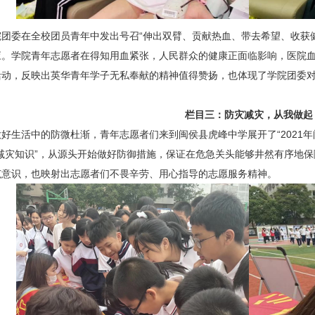
院团委在全校团员青年中发出号召“伸出双臂、贡献热血、带去希望、收获
应。学院青年志愿者在得知用血紧张，人民群众的健康正面临影响，医院
活动，反映出英华青年学子无私奉献的精神值得赞扬，也体现了学院团委
栏目三：防灾减灾，从我做起
做好生活中的防微杜渐，青年志愿者们来到闽侯县虎峰中学展开了“2021
灾减灾知识”，从源头开始做好防御措施，保证在危急关头能够井然有序地
范意识，也映射出志愿者们不畏辛劳、用心指导的志愿服务精神。