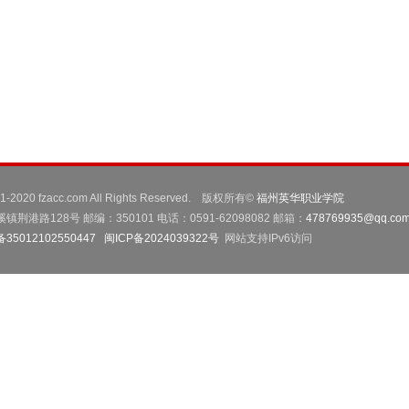
001-2020 fzacc.com All Rights Reserved. 版权所有©
福州英华职业学院
路128号 邮编：350101 电话：0591-62098082 邮箱：
478769935@qq.co
5012102550447
闽ICP备2024039322号
网站支持IPv6访问