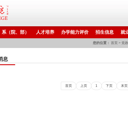
系（院、部）
人才培养
办学能力评价
招生信息
就
您的位置：
首页
>
党
消息
首页
上页
1
下页
末页