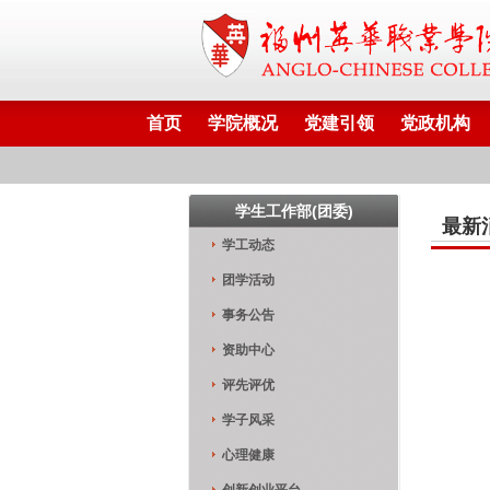
首页
学院概况
党建引领
党政机构
学生工作部(团委)
最新
学工动态
团学活动
事务公告
资助中心
评先评优
学子风采
心理健康