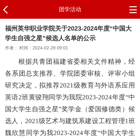
团学活动
福州英华职业学院关于2023-2024年度“中国大
学生自强之星”候选人名单的公示
作者：
时间：2024-02-28 09:01
根据共青团
福建省委相关
文件精神，经
各系团总支
推荐
、
学
院团委
审核、评审小组
研究决定，拟推荐
202
1
级
教育与外语系应用
英语
2班
黄骏翔
同学为我院
2023-2024年度
“中
国大学生自强之星”奖学金
（爱国修德类）
候
选人，
2021级艺术与建筑系建设工程管理1班
魏欣慧同学为我
2023-2024年度
“中国大学生