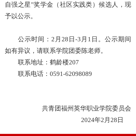
自强之星”奖学金
（社区实践类）
候选人，现
予以公示。
公示时间
：
2月28日-3月1日。
公示期间
如有异议，
请联系
学院
团委
陈
老师。
联系地址：
鹤龄楼
207
联系电话：
0591-62098089
共青团
福州英华职业学院
委员会
202
4
年
2
月
28
日