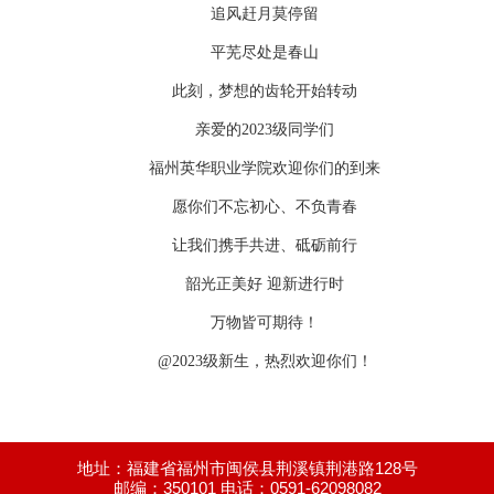
追风赶月莫停留
平芜尽处是春山
此刻，梦想的齿轮开始转动
亲爱的2023级同学们
福州英华职业学院欢迎你们的到来
愿你们不忘初心、不负青春
让我们携手共进、砥砺前行
韶光正美好 迎新进行时
万物皆可期待！
@2023级新生，热烈欢迎你们！
地址：福建省福州市闽侯县荆溪镇荆港路128号
邮编：350101 电话：0591-62098082