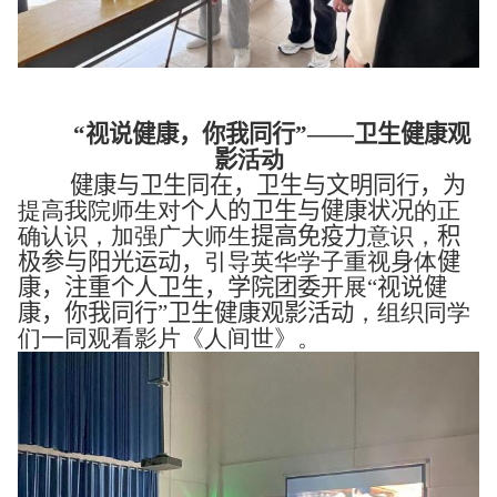
“视说健康，你我同行”——卫生健康观
影
活动
 健康与卫生同在，卫生与文明同行，为
提高我院师生对
个人的卫生与健康状况
的正
确认识，加强广大师生
提高免疫力
意识，
积
极参与阳光运动，
引导英华学子重视
身
体
健
康，注重个人卫生，学院团委
开展
“视说健
康，你我同行”卫生健康观影活动
，组织同学
们一同观看影片《人间世》。