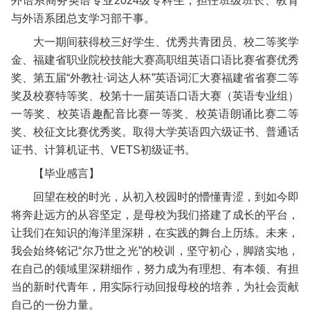
外语系商务英语专业2024级专科生，担任班级班长、教育
与外语系团总支学习部干事。
大一期间获得校三好学生、优秀共青团员、校二等奖学
金、福建省职业院校技能大赛高职组英语口语比赛省赛优秀
奖、第五届“外教社·词达人杯”英语词汇大赛福建省省赛二等
奖及校赛特等奖、校第十一届英语口语大赛（英语专业组）
一等奖、校英语趣配音比赛一等奖、校英语朗诵比赛二等
奖、校征文比赛优秀奖。取得大学英语四六级证书、普通话
证书、计算机证书、VETS初级证书。
【毕业感言】
回望在校的时光，从初入校园时的懵懂青涩，到如今即
将奔赴远方的从容坚定，是母校为我们搭建了成长的平台，
让我们在知识的海洋里深耕，在实践的舞台上历练。未来，
我会始终铭记“尔乃世之光”的校训，坚守初心，脚踏实地，
在自己的领域里深耕细作，努力成为有理想、有本领、有担
当的新时代青年，用实际行动回报母校的培养，为社会贡献
自己的一份力量。