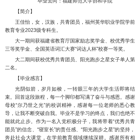
毕业去向：福建师范大学协和学院
【简介】
王佳怡，女，汉族，共青团员，福州英华职业学院学前
教育专业2023级专科生。
大一期间获福建省教育厅国家励志奖学金、校优秀学生
三等奖学金、全国英语词汇大赛“词达人杯”校赛一等奖。
大二期间获校优秀共青团员、阳光跑步之星女子单人第
二名。
【毕业感言】
光阴似箭，岁月如梭，一转眼三年的大学生活即将结
束。回首这段旅程，每一个脚印都写满了奋斗与感恩。感谢
母校“尔乃世之光”的校训精神，感谢每一位老师的悉心教
导，让我不断突破自我。毕业不是学习的终点，我们也绝不
能就此止步。作为一名入党积极分子，我将带着“优秀共青
团员”的信念、“寝室长”的责任感、“阳光跑步之星”的坚持，
奔赴社会大课堂，在学前教育领域继续深耕。感谢所有相