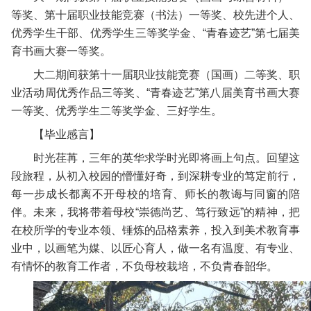
等奖、第十届职业技能竞赛（书法）一等奖、校先进个人、
优秀学生干部、优秀学生三等奖学金、“青春迹艺”第七届美
育书画大赛一等奖。
大二期间获第十一届职业技能竞赛（国画）二等奖、职
业活动周优秀作品三等奖、“青春迹艺”第八届美育书画大赛
一等奖、优秀学生二等奖学金、三好学生。
【毕业感言】
时光荏苒，三年的英华求学时光即将画上句点。回望这
段旅程，从初入校园的懵懂好奇，到深耕专业的笃定前行，
每一步成长都离不开母校的培育、师长的教诲与同窗的陪
伴。未来，我将带着母校“崇德尚艺、笃行致远”的精神，把
在校所学的专业本领、锤炼的品格素养，投入到美术教育事
业中，以画笔为媒、以匠心育人，做一名有温度、有专业、
有情怀的教育工作者，不负母校栽培，不负青春韶华。