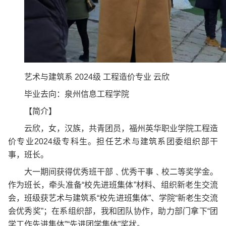
艺术与建筑系 2024级 工程造价专业 云欣
毕业去向：
泉州信息工程学院
【简介】
云欣
，
女
，汉族，
共青团员
，福州英华职业学院
工程造
价专业2024
级专科生。担任
艺术与建筑系团委组织部干
事，班长
。
大一期间
获得优秀班干部﹑优秀干事﹑校二等奖学金。
作为班长，牵头准备“校先进班集体”材料、组织新老生交流
会，班级获艺术与建筑系“校先进班集体”、学院“新老生交流
会优秀奖”；在系组织部，我和团队协作，助力部门拿下“团
学工作先进集体”“先进团学集体”奖状。