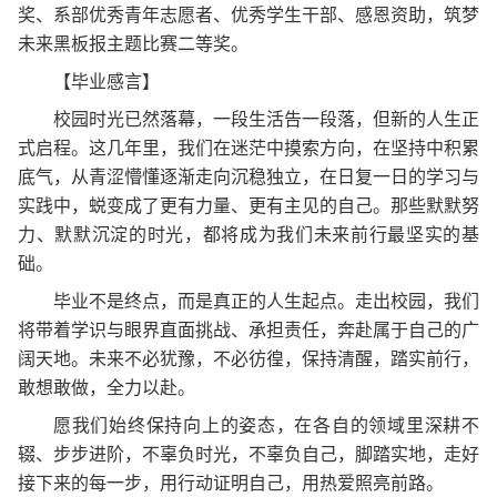
奖、系部优秀青年志愿者、优秀学生干部、感恩资助，筑梦
未来黑板报主题比赛二等奖。
【
毕业
感言
】
校园时光已然落幕，一段生活告一段落，但新的人生正
式启程。这几年里，我们在迷茫中摸索方向，在坚持中积累
底气，从青涩懵懂逐渐走向沉稳独立，在日复一日的学习与
实践中，蜕变成了更有力量、更有主见的自己。那些默默努
力、默默沉淀的时光，都将成为我们未来前行最坚实的基
础。
毕业不是终点，而是真正的人生起点。走出校园，我们
将带着学识与眼界直面挑战、承担责任，奔赴属于自己的广
阔天地。未来不必犹豫，不必彷徨，保持清醒，踏实前行，
敢想敢做，全力以赴。
愿我们始终保持向上的姿态，在各自的领域里深耕不
辍、步步进阶，不辜负时光，不辜负自己，脚踏实地，走好
接下来的每一步，用行动证明自己，用热爱照亮前路。