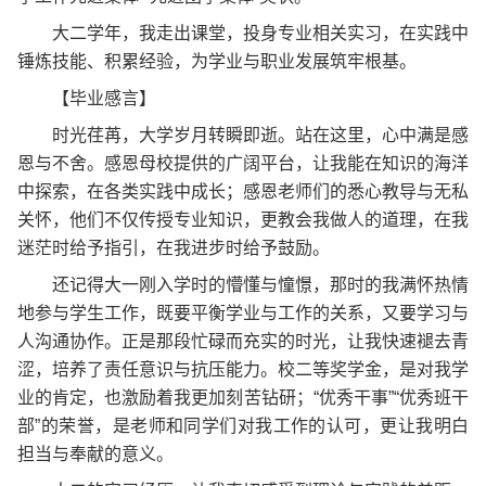
大二学年，我走出课堂，投身专业相关实习，在实践中
锤炼技能、积累经验，为学业与职业发展筑牢根基。
【
毕业
感言
】
时光荏苒，大学岁月转瞬即逝。站在这里，心中满是感
恩与不舍。感恩母校提供的广阔平台，让我能在知识的海洋
中探索，在各类实践中成长；感恩老师们的悉心教导与无私
关怀，他们不仅传授专业知识，更教会我做人的道理，在我
迷茫时给予指引，在我进步时给予鼓励。
还记得大一刚入学时的懵懂与憧憬，那时的我满怀热情
地参与学生工作，既要平衡学业与工作的关系，又要学习与
人沟通协作。正是那段忙碌而充实的时光，让我快速褪去青
涩，培养了责任意识与抗压能力。校二等奖学金，是对我学
业的肯定，也激励着我更加刻苦钻研；“优秀干事”“优秀班干
部”的荣誉，是老师和同学们对我工作的认可，更让我明白
担当与奉献的意义。