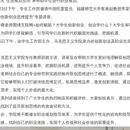
出“生涯规划五问”来帮助学生进行职业规划。
月23日下午，学生工作部邀请中国民盟盟员、福建师范大学客座副教授李梁
创新创业思维提升”专题讲座。
梁裔老师围绕互联网+如何赋能？大学生创新创业、创业学什么？大学生有
面为同学们答疑解惑，引导同学们在新时代积极面对挑战，把握机遇。
月5日下午，由学生工作部主办，马克思主义学院承办的创新创业及职业生涯
马克思主义学院专任教师邵婧主讲。讲座旨在帮助大学生更好地理解双创
职业领域、提升职业素养、把握职业机遇，进而提升个人竞争力、促进社
婧老师结合自己的专业研究和实践经验对双创思维进行了概述。她强调，
，它能够帮助人们打破传统思维定式，拓展思维边界，激发创新潜能。通
展需求，实现个人价值的最大化。
次系列讲座得到了广大学生的热烈响应和积极评价。大家纷纷表示，通过
也找到了提升双创思维的有效途径和方法。
一步，学院将不断健全职业规划指导体系，为学生提供个性化的咨询和指
困难，找到自己的职业道路，实现个人价值和社会价值的双重提升。