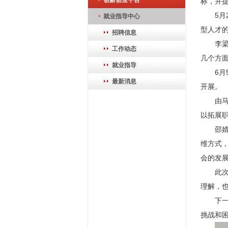
创新创业平台
标，并提
5
就业指导中心
型人才的
招聘信息
李
工作动态
几个方
就业指导
6
最新消息
开展。
由
以拓展
邵
维方式
会的发
此
理解，
下
挑战和