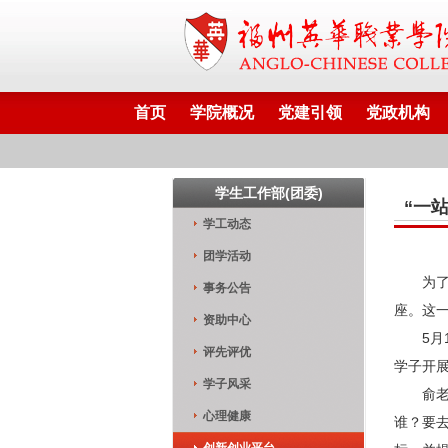
首页
学院概况
党建引领
党政机构
学生工作部(团委)
“一
学工动态
团学活动
为
事务公告
座。这
资助中心
5
评先评优
学子开展
学子风采
俞
心理健康
谁？要