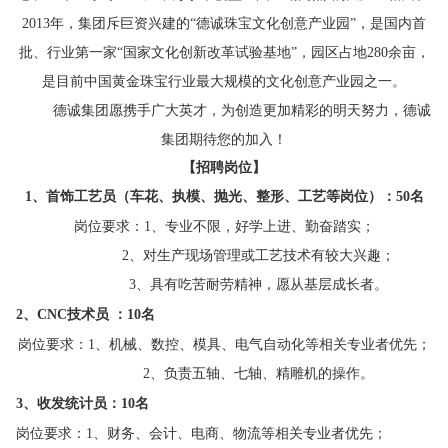
2013年，集团斥巨资兴建的“德诚珠宝文化创意产业园”，是国内首
批、行业第一家“国家文化创新改革试验基地”，园区占地280余亩，
是目前中国黄金珠宝行业最大规模的文化创意产业园之一。
德诚集团愿携手广大英才，为创造更加精彩的明天努力，德诚
集团期待您的加入！
【招聘岗位】
1、首饰工艺员（车花、执模、抛光、整形、工艺等岗位）：50名
岗位要求：1、专业不限，好学上进、勤奋踏实；
2、对生产现场管理或工艺技术有较大兴趣；
3、
具有吃苦耐劳精神，愿从基层成长者。
2、CNC技术员 ：10名
岗位要求：1、机械、数控、模具、电气自动化等相关专业者优先；
2、负责五轴、七轴、精雕机的操作。
3、收发统计员：10名
岗位要求：1、财务、会计、电商、物流等相关专业者优先；