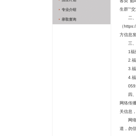
招生计划
各类“贴
生群”“
专业介绍
二
录取查询
（htt
方信息
三
1
2
3.
4.
059
四
网络传
关信息
网
道，勿