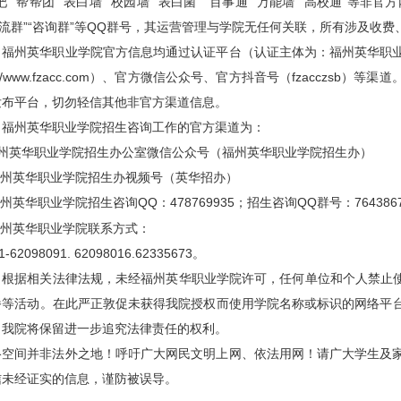
吧”“帮帮团”“表白墙”“校园墙”“表白菌 ”“百事通”“万能墙”“高校通”
交流群”“咨询群”等QQ群号，其运营管理与学院无任何关联，所有涉及收
、福州英华职业学院官方信息均通过认证平台（认证主体为：福州英华职
ps://www.fzacc.com）、官方微信公众号、官方抖音号（fzacczs
发布平台，切勿轻信其他非官方渠道信息。
、福州英华职业学院招生咨询工作的官方渠道为：
福州英华职业学院招生办公室微信公众号（福州英华职业学院招生办）
.福州英华职业学院招生办视频号（英华招办）
福州英华职业学院招生咨询QQ：478769935；招生咨询
QQ群号：764386
福州英华职业学院联系方式：
1-62098091. 62098016.62335673。
、根据相关法律法规，未经福州英华职业学院许可，任何单位和个人禁止使
播等活动。在此严正敦促未获得我院授权而使用学院名称或标识的网络平
，我院将保留进一步追究法律责任的权利。
络空间并非法外之地！呼吁广大网民文明上网、依法用网！请广大学生及
信未经证实的信息，谨防被误导。