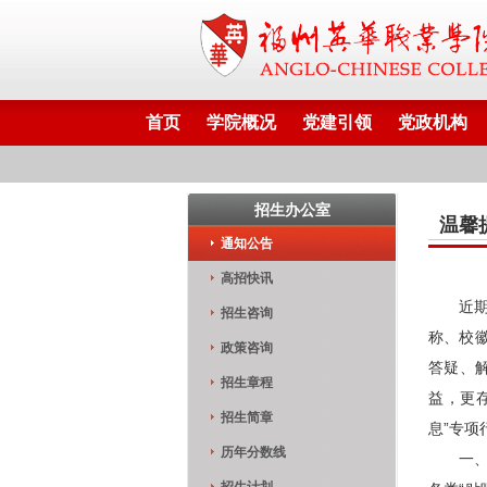
首页
学院概况
党建引领
党政机构
招生办公室
温馨
通知公告
高招快讯
近
招生咨询
称、校
政策咨询
答疑、
招生章程
益，更
招生简章
息”专
历年分数线
一