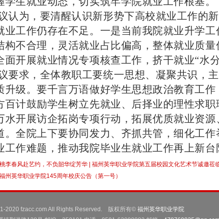
握学生就业动态，切实筑牢学院就业工作根基。
议认为，要清醒认识新形势下高校就业工作的新
就业工作仍存在不足。一是当前我院就业升学工
结构不合理，灵活就业占比偏高，整体就业质量
全面开展就业情况专项核查工作，挤干就业“水分
议要求，全体教职工要统一思想、凝聚共识，主
质升级。要千言万语做好学生思想政治教育工作
方百计鼓励学生树立先就业、后择业的理性求职
万水开展访企拓岗专项行动，拓展优质就业资源
道。全院上下要协同发力、齐抓共管，细化工作
业工作难题，推动我院毕业生就业工作再上新台
桃李春风赴艺约，不负韶华绽芳华 | 福州英华职业学院第五届校园文化艺术节诚邀莅
福州英华职业学院145周年校庆公告（第一号）
001-2020 fzacc.com All Rights Reserved. 版权所有©
福州英华职业学院