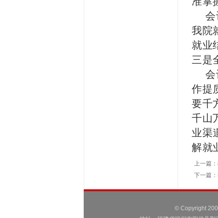
准掌
会
我院
就业
三是
会
作提
要千
千山
业渠
解就
上一篇：
下一篇：
© Copyright 2