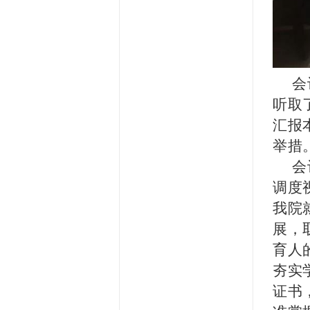
会
听取
汇报
举措
会
调度
我院
展，
育人
夯实
证书