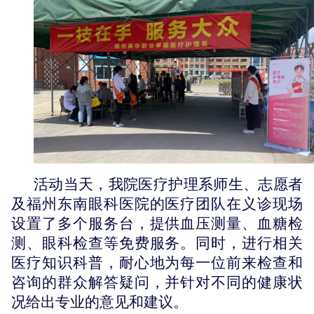
活动当天，
我
院
医疗护理系师生、志愿者
及
福州东南眼科医院的医疗团队
在义诊
现场
设置了多个服务台，提供血压测量
、
血糖检
测
、
眼科检查
等免费服务。同时，进行相关
医疗知识科普，
耐心地为每一位前来
检查和
咨询的群众解答疑问，并针对不同的健康状
况给出专业的
意见和
建议。