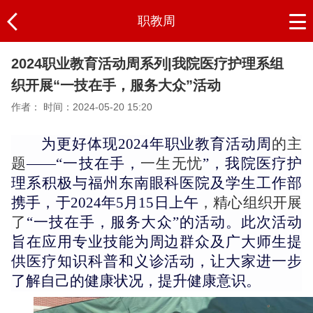
职教周
2024职业教育活动周系列|我院医疗护理系组
织开展“一技在手，服务大众”活动
作者：
时间：2024-05-20 15:20
为更好体现
2024年
职业教育活动周
的主
题
——“
一技在手，
一生无忧
”，
我院
医疗护
理系积极与福州东南眼科医院及
学生工作部
携手
，于
2024年5月15日
上午
，精心组织开展
了
“一技在手，服务大众”的活动。此次活动
旨在
应用
专业
技能为
周边群众
及广大
师生
提
供医疗知识科普和义诊活动，让大家进一步
了解自己的健康状况，提升健康意识。