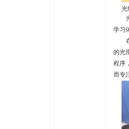
光
学习
的光
程序
而专