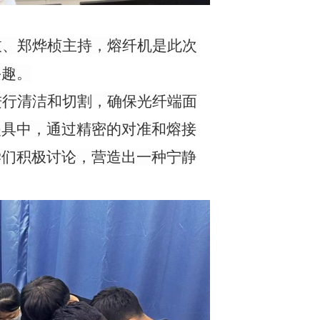
枝、郑烨桢主持，
熔纤机
是此次
兴趣。
进行清洁和切割，确保光纤端面
夹具中，通过精密的对准和熔接
学们
积极讨论
，营造出一种宁静