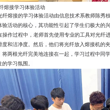
纤熔接
学习体验活动
光纤熔接
的学习体验活动
由
信息技术系教师
陈秀
体验活动的核心
，
其功能性引起了
学生们
极大
的
在操作过程中，
老师
首先使用专业的工具对光纤
滑度和洁净度。然后，他们将光纤放入熔接机的
，将两根光纤完美地连接在一起
，学习过程中同
注的学习氛围。