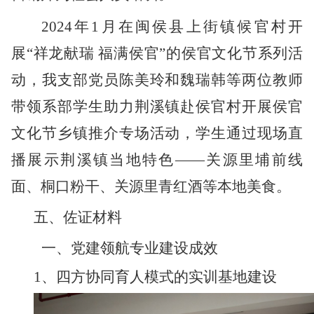
2024年1月在闽侯县上街镇候官村开
展“祥龙献瑞 福满侯官”的侯官文化节系列活
动，我支部党员陈美玲和魏瑞韩等两位教师
带领系部学生助力荆溪镇赴侯官村开展侯官
文化节乡镇推介专场活动，学生通过现场直
播展示荆溪镇当地特色——关源里埔前线
面、桐口粉干、关源里青红酒等本地美食。
五、佐证材料
一、党建领航专业建设成效
1、四方协同育人模式的实训基地建设