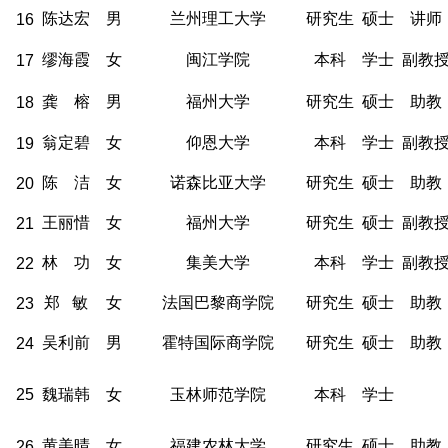
陈达宏
男
兰州理工大学
研究生
硕士
讲师
16
缪海霞
女
闽江学院
本科
学士
副教
17
龚 榕
男
福州大学
研究生
硕士
助教
18
翁定碧
女
仰恩大学
本科
学士
副教
19
陈 洁
女
诺森比亚大学
研究生
硕士
助教
20
王丽惜
女
福州大学
研究生
硕士
副教
21
林 功
女
集美大学
本科
学士
副教
22
郑 敏
女
法国巴黎商学院
研究生
硕士
助教
23
吴利前
男
霍特国际商学院
研究生
硕士
助教
24
25
魏瑞韩
女
玉林师范学院
本科
学士
黄美晴
女
福建农林大学
研究生
硕士
助教
26