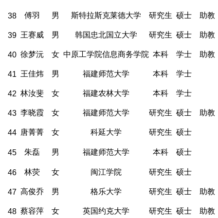
傅羽
男
斯特拉斯克莱德大学
研究生
硕士
助教
38
王赛威
男
韩国忠北国立大学
研究生
硕士
助教
39
徐梦沅
女
中原工学院信息商务学院
本科
学士
助教
40
王佳炜
男
福建师范大学
本科
学士
41
林汝斐
女
福建农林大学
本科
学士
42
李晓霞
女
福建师范大学
研究生
硕士
助教
43
唐菁菁
女
科延大学
研究生
硕士
44
朱磊
男
福建师范大学
本科
硕士
45
林荧
女
闽江学院
研究生
硕士
46
高俊乔
男
格乐大学
研究生
硕士
助教
47
蔡容萍
女
英国约克大学
研究生
硕士
助教
48