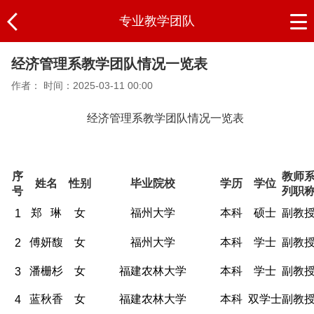
专业教学团队
经济管理系教学团队情况一览表
作者：
时间：2025-03-11 00:00
经济管理系教学团队情况一览表
序
教师
姓名
性别
毕业院校
学历
学位
号
列职
郑 琳
女
福州大学
本科
硕士
副教
1
傅妍馥
女
福州大学
本科
学士
副教
2
潘栅杉
女
福建农林大学
本科
学士
副教
3
蓝秋香
女
福建农林大学
本科
双学士
副教
4