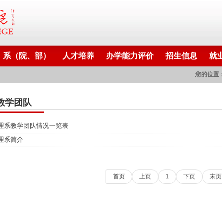
系（院、部）
人才培养
办学能力评价
招生信息
就
您的位置
教学团队
理系教学团队情况一览表
理系简介
首页
上页
1
下页
末页