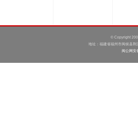
© Copyright 2
地址：福建省福州市闽侯县荆溪镇荆港
闽公网安备3